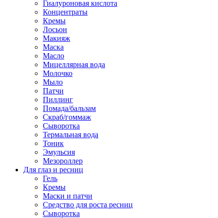
Гиалуроновая кислота
Концентраты
Кремы
Лосьон
Макияж
Маска
Масло
Мицеллярная вода
Молочко
Мыло
Патчи
Пиллинг
Помада/бальзам
Скраб/гоммаж
Сыворотка
Термальная вода
Тоник
Эмульсия
Мезороллер
Для глаз и ресниц
Гель
Кремы
Маски и патчи
Средство для роста ресниц
Сыворотка