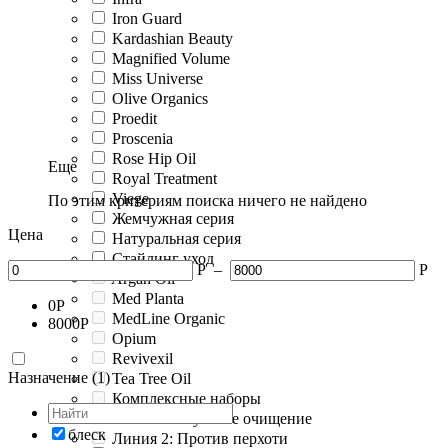
Iron Guard
Kardashian Beauty
Magnified Volume
Miss Universe
Olive Organics
Proedit
Proscenia
Rose Hip Oil
Еще
Royal Treatment
Viege
По этим критериям поиска ничего не найдено
Жемчужная серия
Цена
Натуральная серия
Стайлинг уход
Р
–
Р
Argan Oil
Med Planta
0
Р
MedLine Organic
8000
Р
Opium
Revivexil
Назначение (1)
Tea Tree Oil
Комплексные наборы
Линия 1: Глубокое очищение
блеск
Линия 2: Против перхоти