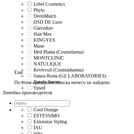
Lebel Cosmetics
Phyto
DermMatch
DSD DE Luxe
Glavzdrav
Hair Max
KINGYES
Mane
Med Planta (Cosmofarma)
MONTCLINIC
NATULIQUE
Revivexil (Cosmopharma)
Еще
Satura Rosta (GZ LABORATORIES)
Tangle Teezer
По этим критериям поиска ничего не найдено
Ypsed
Линейка производителя
Cool Orange
ESTESSiMO
Extension Styling
IAU
Infra