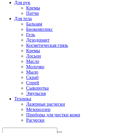
Для рук
Кремы
Патчи
Для тела
Бальзам
Биокомплекс
Гель
Дезодорант
Косметическая грязь
Кремы
Лосьон
Масло
Молочко
Мыло
Скраб
Спрей
Сыворотка
Эмульсия
Техника
Лазерные расчески
Мезороллер
Приборы для чистки кожи
Расчески