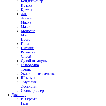
Кондиционер
Краска
Кремы
Лак
Лосьон
Маска
Масло
Молочко
Мусс
Паста
Пена
Пилинг
Расчески
Спрей
Сухой шампунь
Сыворотка
Тоник
Укладочные средства
Шампунь
Эмульсия
Эссенция
Скальпроллер
Для лица
BB кремы
Гель