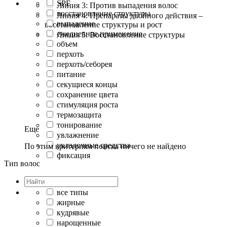
SPF
Линия 3: Против выпадения волос
восстановление структуры
Линия 4: Препараты двойного действия –
выпадение
восстановление структуры и рост
ежедневное применение
Линия 5: Восстановление структуры
объем
перхоть
перхоть/себорея
питание
секущиеся концы
сохранение цвета
стимуляция роста
термозащита
тонирование
Еще
увлажнение
укладочные средства
По этим критериям поиска ничего не найдено
фиксация
Тип волос
все типы
жирные
кудрявые
нарощенные