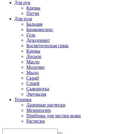
Для рук
Кремы
Патчи
Для тела
Бальзам
Биокомплекс
Гель
Дезодорант
Косметическая грязь
Кремы
Лосьон
Масло
Молочко
Мыло
Скраб
Спрей
Сыворотка
Эмульсия
Техника
Лазерные расчески
Мезороллер
Приборы для чистки кожи
Расчески