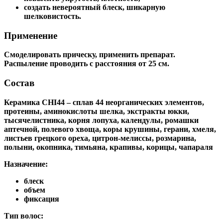
создать невероятный блеск, шикарную
шелковистость.
Применение
Смоделировать прическу, применить препарат.
Распыление проводить с расстояния от 25 см.
Состав
Керамика CHI44 – сплав 44 неорганических элементов,
протеины, аминокислоты шелка, экстракты юкки,
тысячелистника, корня лопуха, календулы, ромашки
аптечной, полевого хвоща, коры крушины, герани, хмеля,
листьев грецкого ореха, цитрон-мелиссы, розмарина,
полыни, окопника, тимьяна, крапивы, корицы, чапараля
Назначение:
блеск
объем
фиксация
Тип волос: