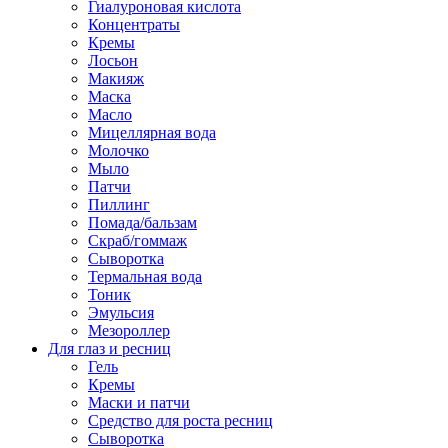
Гиалуроновая кислота
Концентраты
Кремы
Лосьон
Макияж
Маска
Масло
Мицеллярная вода
Молочко
Мыло
Патчи
Пиллинг
Помада/бальзам
Скраб/гоммаж
Сыворотка
Термальная вода
Тоник
Эмульсия
Мезороллер
Для глаз и ресниц
Гель
Кремы
Маски и патчи
Средство для роста ресниц
Сыворотка