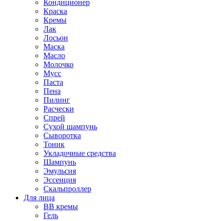
Кондиционер
Краска
Кремы
Лак
Лосьон
Маска
Масло
Молочко
Мусс
Паста
Пена
Пилинг
Расчески
Спрей
Сухой шампунь
Сыворотка
Тоник
Укладочные средства
Шампунь
Эмульсия
Эссенция
Скальпроллер
Для лица
BB кремы
Гель