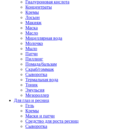
Гиалуроновая кислота
Концентраты
Кремы
Лосьон
Макияж
Маска
Масло
Мицеллярная вода
Молочко
Мыло
Патчи
Пиллинг
Помада/бальзам
Скраб/гоммаж
Сыворотка
Термальная вода
Тоник
Эмульсия
Мезороллер
Для глаз и ресниц
Гель
Кремы
Маски и патчи
Средство для роста ресниц
Сыворотка