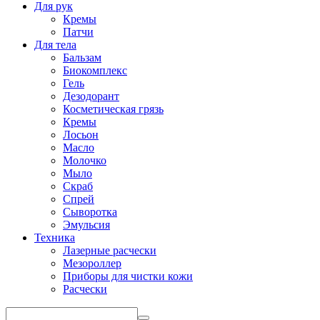
Для рук
Кремы
Патчи
Для тела
Бальзам
Биокомплекс
Гель
Дезодорант
Косметическая грязь
Кремы
Лосьон
Масло
Молочко
Мыло
Скраб
Спрей
Сыворотка
Эмульсия
Техника
Лазерные расчески
Мезороллер
Приборы для чистки кожи
Расчески