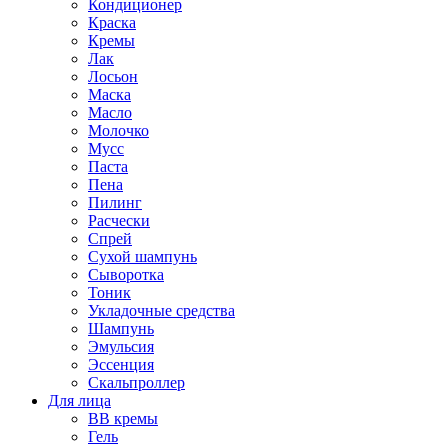
Кондиционер
Краска
Кремы
Лак
Лосьон
Маска
Масло
Молочко
Мусс
Паста
Пена
Пилинг
Расчески
Спрей
Сухой шампунь
Сыворотка
Тоник
Укладочные средства
Шампунь
Эмульсия
Эссенция
Скальпроллер
Для лица
BB кремы
Гель