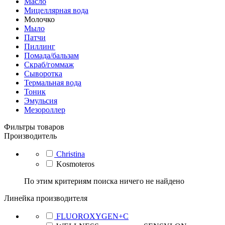
Масло
Мицеллярная вода
Молочко
Мыло
Патчи
Пиллинг
Помада/бальзам
Скраб/гоммаж
Сыворотка
Термальная вода
Тоник
Эмульсия
Мезороллер
Фильтры товаров
Производитель
Christina
Kosmoteros
По этим критериям поиска ничего не найдено
Линейка производителя
FLUOROXYGEN+C