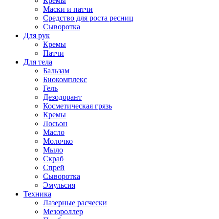
Кремы
Маски и патчи
Средство для роста ресниц
Сыворотка
Для рук
Кремы
Патчи
Для тела
Бальзам
Биокомплекс
Гель
Дезодорант
Косметическая грязь
Кремы
Лосьон
Масло
Молочко
Мыло
Скраб
Спрей
Сыворотка
Эмульсия
Техника
Лазерные расчески
Мезороллер