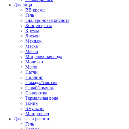
Для лица
BB кремы
Гель
Гиалуроновая кислота
Концентраты
Кремы
Лосьон
Макияж
Маска
Масло
Мицеллярная вода
Молочко
Мыло
Патчи
Пиллинг
Помада/бальзам
Скраб/гоммаж
Сыворотка
Термальная вода
Тоник
Эмульсия
Мезороллер
Для глаз и ресниц
Гель