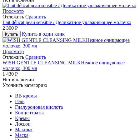
Просмотр
Отложить
Сравнить
Lait délicat peau sensible / Деликатное увлажняющее молочко
2 300
Р
Купить в один клик
Купить
Просмотр
Отложить
Сравнить
WISH GENTLE CLEANSING MILKНежное очищающее
молочко, 300 мл
1 430
Р
Нет в наличии
Уточнить категорию
BB кремы
Гель
Гиалуроновая кислота
Концентраты
Кремы
Лосьон
Макияж
Маска