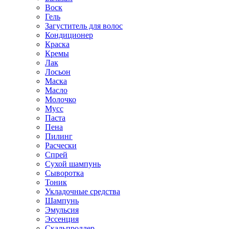
Воск
Гель
Загуститель для волос
Кондиционер
Краска
Кремы
Лак
Лосьон
Маска
Масло
Молочко
Мусс
Паста
Пена
Пилинг
Расчески
Спрей
Сухой шампунь
Сыворотка
Тоник
Укладочные средства
Шампунь
Эмульсия
Эссенция
Скальпроллер