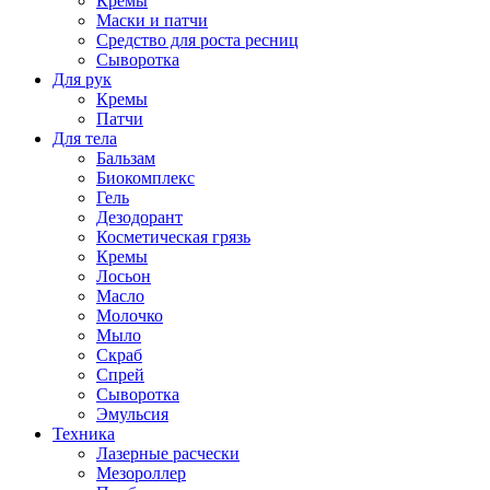
Кремы
Маски и патчи
Средство для роста ресниц
Сыворотка
Для рук
Кремы
Патчи
Для тела
Бальзам
Биокомплекс
Гель
Дезодорант
Косметическая грязь
Кремы
Лосьон
Масло
Молочко
Мыло
Скраб
Спрей
Сыворотка
Эмульсия
Техника
Лазерные расчески
Мезороллер