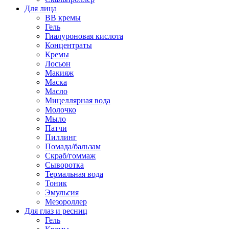
Для лица
BB кремы
Гель
Гиалуроновая кислота
Концентраты
Кремы
Лосьон
Макияж
Маска
Масло
Мицеллярная вода
Молочко
Мыло
Патчи
Пиллинг
Помада/бальзам
Скраб/гоммаж
Сыворотка
Термальная вода
Тоник
Эмульсия
Мезороллер
Для глаз и ресниц
Гель