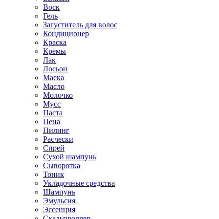
Воск
Гель
Загуститель для волос
Кондиционер
Краска
Кремы
Лак
Лосьон
Маска
Масло
Молочко
Мусс
Паста
Пена
Пилинг
Расчески
Спрей
Сухой шампунь
Сыворотка
Тоник
Укладочные средства
Шампунь
Эмульсия
Эссенция
Скальпроллер