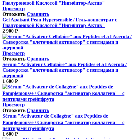
Просмотр
Отложить
Сравнить
Gel Apaisant Peau Hypersensible / Гель-концентрат с
Гиалуроновой Кислотой "Ингибитор-Актив"
2 900
Р
Просмотр
Отложить
Сравнить
Sérum "Activateur Cellulaire" aux Peptides et à l'Acerola /
Сыворотка "клеточный активатор" с пептидами и
ацеролой
1 600
Р
Просмотр
Отложить
Сравнить
Sérum "Activateur de Collagène" aux Peptides de
Pamplemousse / Сыворотка "активатор коллагена" с
пептидами грейпфрута
1 600
Р