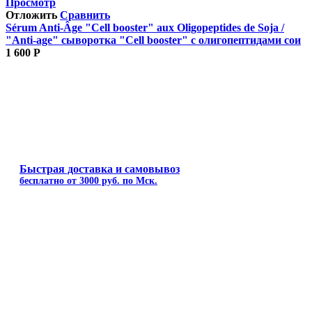
Просмотр
Отложить
Сравнить
Sérum Anti‐Âge "Cell booster" aux Oligopeptides de Soja /
"Anti‐age" сыворотка "Cell booster" с олигопептидами сои
1 600
Р
Быстрая доставка и самовывоз
бесплатно от 3000 руб. по Мск.