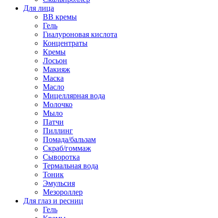
Для лица
BB кремы
Гель
Гиалуроновая кислота
Концентраты
Кремы
Лосьон
Макияж
Маска
Масло
Мицеллярная вода
Молочко
Мыло
Патчи
Пиллинг
Помада/бальзам
Скраб/гоммаж
Сыворотка
Термальная вода
Тоник
Эмульсия
Мезороллер
Для глаз и ресниц
Гель