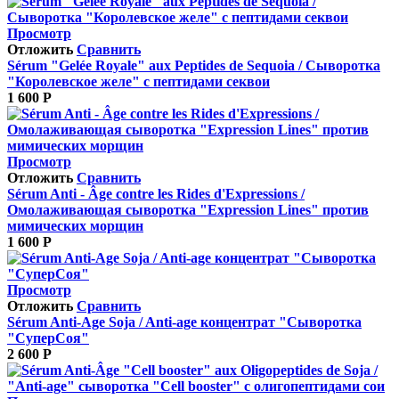
Просмотр
Отложить
Сравнить
Sérum "Gelée Royale" aux Peptides de Sequoia / Сыворотка
"Королевское желе" с пептидами секвои
1 600
Р
Просмотр
Отложить
Сравнить
Sérum Anti ‐ Âge contre les Rides d'Expressions /
Омолаживающая сыворотка "Expression Lines" против
мимических морщин
1 600
Р
Просмотр
Отложить
Сравнить
Sérum Anti-Age Soja / Anti-age концентрат "Сыворотка
"СуперСоя"
2 600
Р