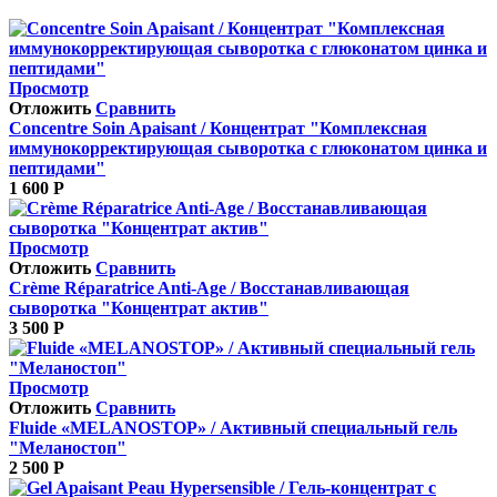
Просмотр
Отложить
Сравнить
Concentre Soin Apaisant / Концентрат "Комплексная
иммунокорректирующая сыворотка c глюконатом цинка и
пептидами"
1 600
Р
Просмотр
Отложить
Сравнить
Crème Réparatrice Anti-Age / Восстанавливающая
сыворотка "Концентрат актив"
3 500
Р
Просмотр
Отложить
Сравнить
Fluide «MELANOSTOP» / Активный специальный гель
"Меланостоп"
2 500
Р