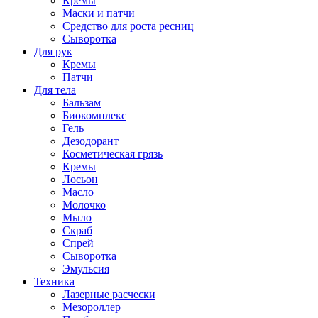
Кремы
Маски и патчи
Средство для роста ресниц
Сыворотка
Для рук
Кремы
Патчи
Для тела
Бальзам
Биокомплекс
Гель
Дезодорант
Косметическая грязь
Кремы
Лосьон
Масло
Молочко
Мыло
Скраб
Спрей
Сыворотка
Эмульсия
Техника
Лазерные расчески
Мезороллер