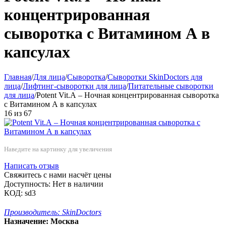
концентрированная
сыворотка с Витамином А в
капсулах
Главная
/
Для лица
/
Сыворотка
/
Сыворотки SkinDoctors для
лица
/
Лифтинг-сыворотки для лица
/
Питательные сыворотки
для лица
/
Potent Vit.А – Ночная концентрированная сыворотка
с Витамином А в капсулах
16
из
67
Наведите на картинку для увеличения
Написать отзыв
Свяжитесь с нами насчёт цены
Доступность:
Нет в наличии
КОД:
sd3
Производитель:
SkinDoctors
Назначение:
Москва