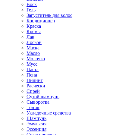
Воск
Гель
Загуститель для волос
Кондиционер
Краска
Кремы
Лак
Лосьон
Маска
Масло
Молочко
Мусс
Паста
Пена
Пилинг
Расчески
Спрей
Сухой шампунь
Сыворотка
Тоник
Укладочные средства
Шампунь
Эмульсия
Эссенция
Скальпроллер