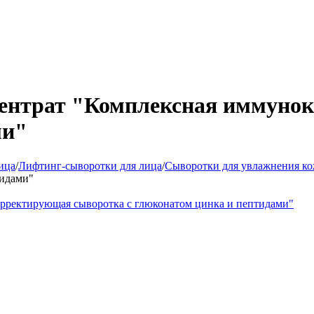
онцентрат "Комплексная иммун
ми"
ица
/
Лифтинг-сыворотки для лица
/
Сыворотки для увлажнения ко
тидами"