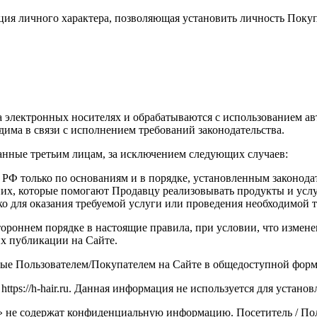
я личного характера, позволяющая установить личность Покупа
электронных носителях и обрабатываются с использованием авт
има в связи с исполнением требований законодательства.
анные третьим лицам, за исключением следующих случаев:
РФ только по основаниям и в порядке, установленным законода
 них, которые помогают Продавцу реализовывать продукты и усл
 для оказания требуемой услуги или проведения необходимой т
тороннем порядке в настоящие правила, при условии, что измен
х публикации на Сайте.
нные Пользователем/Покупателем на Сайте в общедоступной форм
ttps://h-hair.ru. Данная информация не используется для устано
» не содержат конфиденциальную информацию. Посетитель / Поль