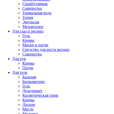
Скраб/гоммаж
Сыворотка
Термальная вода
Тоник
Эмульсия
Мезороллер
Для глаз и ресниц
Гель
Кремы
Маски и патчи
Средство для роста ресниц
Сыворотка
Для рук
Кремы
Патчи
Для тела
Бальзам
Биокомплекс
Гель
Дезодорант
Косметическая грязь
Кремы
Лосьон
Масло
Молочко