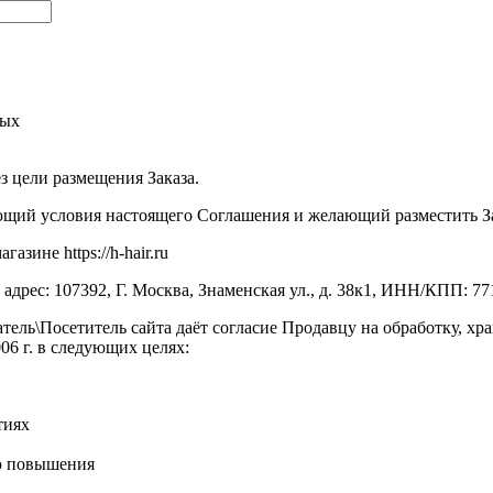
ных
ез цели размещения Заказа.
ий условия настоящего Соглашения и желающий разместить Заказ
зине https://h-hair.ru
рес: 107392, Г. Москва, Знаменская ул., д. 38к1, ИНН/КПП: 7
тель\Посетитель сайта даёт согласие Продавцу на обработку, х
6 г. в следующих целях:
тиях
ью повышения