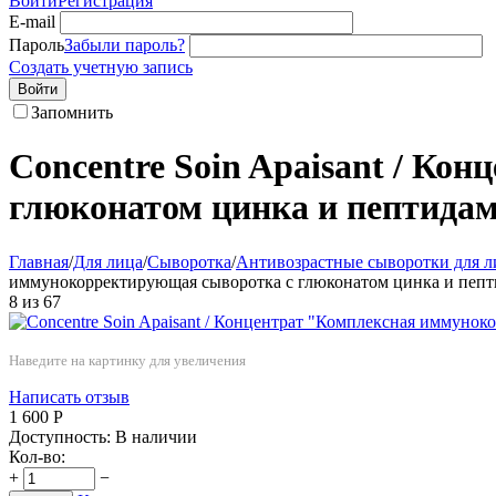
Войти
Регистрация
E-mail
Пароль
Забыли пароль?
Создать учетную запись
Войти
Запомнить
Concentre Soin Apaisant / К
глюконатом цинка и пептида
Главная
/
Для лица
/
Сыворотка
/
Антивозрастные сыворотки для л
иммунокорректирующая сыворотка c глюконатом цинка и пеп
8
из
67
Наведите на картинку для увеличения
Написать отзыв
1 600
Р
Доступность:
В наличии
Кол-во:
+
−