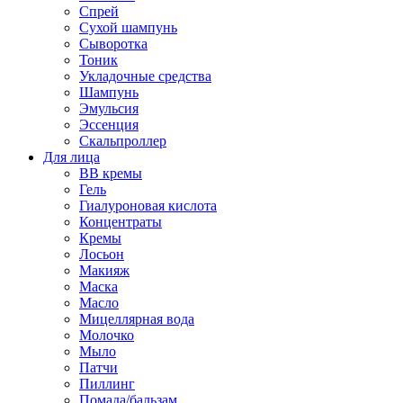
Спрей
Сухой шампунь
Сыворотка
Тоник
Укладочные средства
Шампунь
Эмульсия
Эссенция
Скальпроллер
Для лица
BB кремы
Гель
Гиалуроновая кислота
Концентраты
Кремы
Лосьон
Макияж
Маска
Масло
Мицеллярная вода
Молочко
Мыло
Патчи
Пиллинг
Помада/бальзам