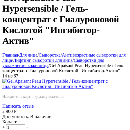
Hypersensible / Гель-
концентрат с Гиалуроновой
Кислотой "Ингибитор-
Актив"
Главная
/
Для лица
/
Сыворотка
/
Антивозрастные сыворотки для
лица
/
Лифтинг-сыворотки для лица
/
Сыворотки для
увлажнения кожи лица
/
Gel Apaisant Peau Hypersensible / Гель-
концентрат с Гиалуроновой Кислотой "Ингибитор-Актив"
14
из
67
Наведите на картинку для увеличения
Написать отзыв
2 900
Р
Доступность:
В наличии
Кол-во:
+
−