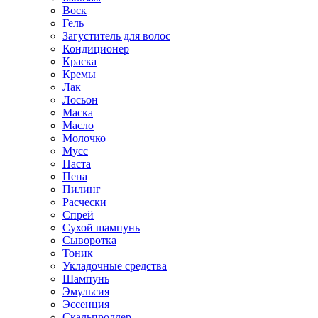
Воск
Гель
Загуститель для волос
Кондиционер
Краска
Кремы
Лак
Лосьон
Маска
Масло
Молочко
Мусс
Паста
Пена
Пилинг
Расчески
Спрей
Сухой шампунь
Сыворотка
Тоник
Укладочные средства
Шампунь
Эмульсия
Эссенция
Скальпроллер