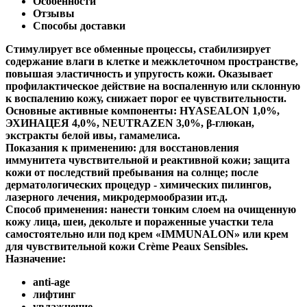
Особенности
Отзывы
Способы доставки
Стимулирует все обменные процессы, стабилизирует
содержание влаги в клетке и межклеточном пространстве,
повышая эластичность и упругость кожи. Оказывает
профилактическое действие на воспаленную или склонную
к воспалению кожу, снижает порог ее чувствительности.
Основные активные компоненты:
HYASEALON 1,0%,
ЭХИНАЦЕЯ 4,0%, NEUTRAZEN 3,0%, β‐глюкан,
экстракты белой ивы, гамамелиса.
Показания к применению:
для восстановления
иммунитета чувствительной и реактивной кожи; защита
кожи от последствий пребывания на солнце; после
дерматологических процедур ‐ химических пилингов,
лазерного лечения, микродермообразии ит.д.
Способ применения:
нанести тонким слоем на очищенную
кожу лица, шеи, декольте и пораженные участки тела
самостоятельно или под крем «IMMUNALON» или крем
для чувствительной кожи Crème Peaux Sensibles.
Назначение:
anti-age
лифтинг
увлажнение