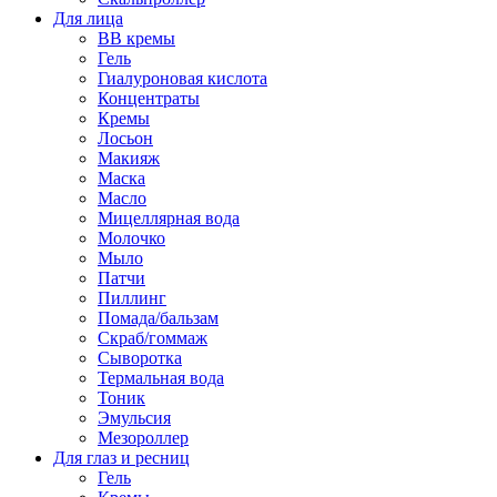
Для лица
BB кремы
Гель
Гиалуроновая кислота
Концентраты
Кремы
Лосьон
Макияж
Маска
Масло
Мицеллярная вода
Молочко
Мыло
Патчи
Пиллинг
Помада/бальзам
Скраб/гоммаж
Сыворотка
Термальная вода
Тоник
Эмульсия
Мезороллер
Для глаз и ресниц
Гель