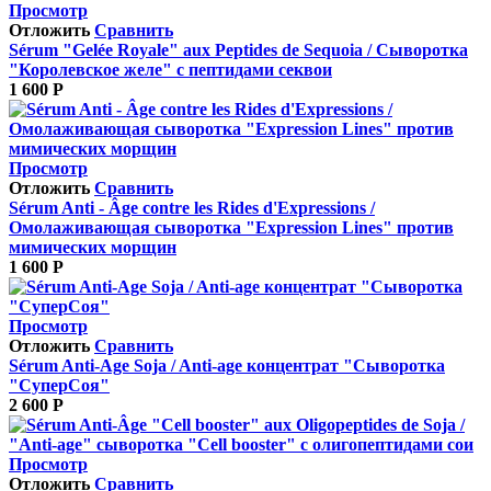
Просмотр
Отложить
Сравнить
Sérum "Gelée Royale" aux Peptides de Sequoia / Сыворотка
"Королевское желе" с пептидами секвои
1 600
Р
Просмотр
Отложить
Сравнить
Sérum Anti ‐ Âge contre les Rides d'Expressions /
Омолаживающая сыворотка "Expression Lines" против
мимических морщин
1 600
Р
Просмотр
Отложить
Сравнить
Sérum Anti-Age Soja / Anti-age концентрат "Сыворотка
"СуперСоя"
2 600
Р
Просмотр
Отложить
Сравнить