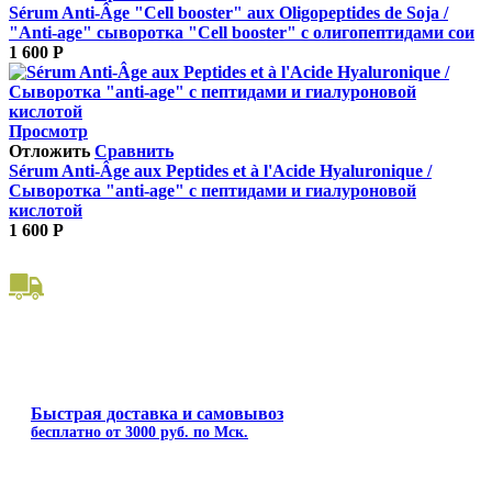
Sérum Anti‐Âge "Cell booster" aux Oligopeptides de Soja /
"Anti‐age" сыворотка "Cell booster" с олигопептидами сои
1 600
Р
Просмотр
Отложить
Сравнить
Sérum Anti‐Âge aux Peptides et à l'Acide Hyaluronique /
Сыворотка "anti‐age" с пептидами и гиалуроновой
кислотой
1 600
Р
Быстрая доставка и самовывоз
бесплатно от 3000 руб. по Мск.