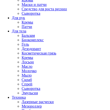
Кремы
Маски и патчи
Средство для роста ресниц
Сыворотка
Для рук
Кремы
Патчи
Для тела
Бальзам
Биокомплекс
Гель
Дезодорант
Косметическая грязь
Кремы
Лосьон
Масло
Молочко
Мыло
Скраб
Спрей
Сыворотка
Эмульсия
Техника
Лазерные расчески
Мезороллер