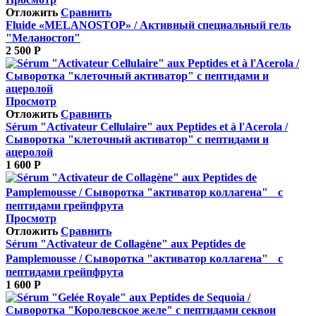
Отложить
Сравнить
Fluide «MELANOSTOP» / Активный специальный гель
"Меланостоп"
2 500
Р
Просмотр
Отложить
Сравнить
Sérum "Activateur Cellulaire" aux Peptides et à l'Acerola /
Сыворотка "клеточный активатор" с пептидами и
ацеролой
1 600
Р
Просмотр
Отложить
Сравнить
Sérum "Activateur de Collagène" aux Peptides de
Pamplemousse / Сыворотка "активатор коллагена" с
пептидами грейпфрута
1 600
Р