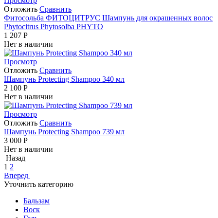
Просмотр
Отложить
Сравнить
Фитосольба ФИТОЦИТРУС Шампунь для окрашенных волос
Phytocitrus Phytosolba PHYTO
1 207
Р
Нет в наличии
Просмотр
Отложить
Сравнить
Шампунь Protecting Shampoo 340 мл
2 100
Р
Нет в наличии
Просмотр
Отложить
Сравнить
Шампунь Protecting Shampoo 739 мл
3 000
Р
Нет в наличии
Назад
1
2
Вперед
Уточнить категорию
Бальзам
Воск