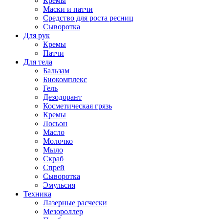
Кремы
Маски и патчи
Средство для роста ресниц
Сыворотка
Для рук
Кремы
Патчи
Для тела
Бальзам
Биокомплекс
Гель
Дезодорант
Косметическая грязь
Кремы
Лосьон
Масло
Молочко
Мыло
Скраб
Спрей
Сыворотка
Эмульсия
Техника
Лазерные расчески
Мезороллер