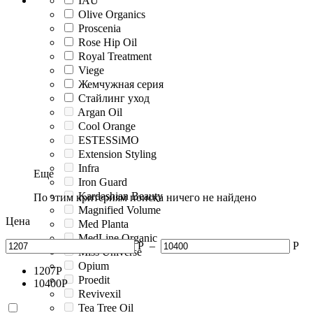
IAU
Olive Organics
Proscenia
Rose Hip Oil
Royal Treatment
Viege
Жемчужная серия
Стайлинг уход
Argan Oil
Cool Orange
ESTESSiMO
Extension Styling
Infra
Еще
Iron Guard
Kardashian Beauty
По этим критериям поиска ничего не найдено
Magnified Volume
Цена
Med Planta
MedLine Organic
Р
–
Р
Miss Universe
Opium
1207
Р
Proedit
10400
Р
Revivexil
Tea Tree Oil