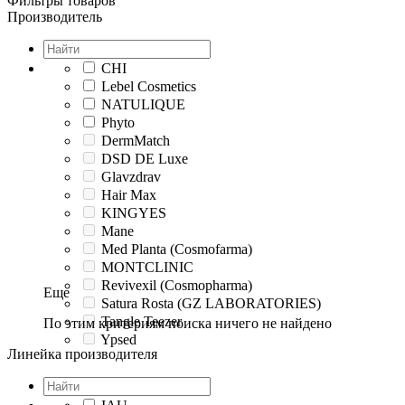
Фильтры товаров
Производитель
CHI
Lebel Cosmetics
NATULIQUE
Phyto
DermMatch
DSD DE Luxe
Glavzdrav
Hair Max
KINGYES
Mane
Med Planta (Cosmofarma)
MONTCLINIC
Revivexil (Cosmopharma)
Еще
Satura Rosta (GZ LABORATORIES)
Tangle Teezer
По этим критериям поиска ничего не найдено
Ypsed
Линейка производителя