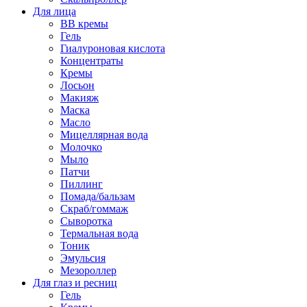
Для лица
BB кремы
Гель
Гиалуроновая кислота
Концентраты
Кремы
Лосьон
Макияж
Маска
Масло
Мицеллярная вода
Молочко
Мыло
Патчи
Пиллинг
Помада/бальзам
Скраб/гоммаж
Сыворотка
Термальная вода
Тоник
Эмульсия
Мезороллер
Для глаз и ресниц
Гель