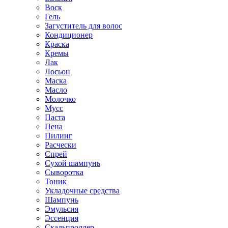
Воск
Гель
Загуститель для волос
Кондиционер
Краска
Кремы
Лак
Лосьон
Маска
Масло
Молочко
Мусс
Паста
Пена
Пилинг
Расчески
Спрей
Сухой шампунь
Сыворотка
Тоник
Укладочные средства
Шампунь
Эмульсия
Эссенция
Скальпроллер