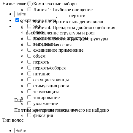
Назначение (1)
Комплексные наборы
Линия 1: Глубокое очищение
Линия 2: Против перхоти
сохранение цвета
Линия 3: Против выпадения волос
SPF
Линия 4: Препараты двойного действия –
блеск
восстановление структуры и рост
восстановление структуры
Линия 5: Восстановление структуры
выпадение
Натуральная серия
ежедневное применение
объем
перхоть
перхоть/себорея
питание
секущиеся концы
стимуляция роста
термозащита
тонирование
Еще
увлажнение
укладочные средства
По этим критериям поиска ничего не найдено
фиксация
Тип волос