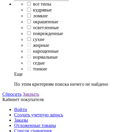
все типы
кудрявые
ломкие
окрашенные
осветленные
поврежденные
сухие
жирные
нарощенные
нормальные
седые
тонкие
Еще
По этим критериям поиска ничего не найдено
Сбросить
Закрыть
Кабинет покупателя
Войти
Создать учетную запись
Заказы
Отложенные товары
Список сравнения