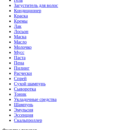
Гель
Загуститель для волос
Кондиционер
Краска
Кремы
Лак
Лосьон
Маска
Масло
Молочко
Мусс
Паста
Пена
Пилинг
Расчески
Спрей
Сухой шампунь
Сыворотка
Тоник
Укладочные средства
Шампунь
Эмульсия
Эссенция
Скальпроллер