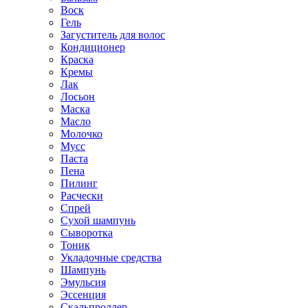
Воск
Гель
Загуститель для волос
Кондиционер
Краска
Кремы
Лак
Лосьон
Маска
Масло
Молочко
Мусс
Паста
Пена
Пилинг
Расчески
Спрей
Сухой шампунь
Сыворотка
Тоник
Укладочные средства
Шампунь
Эмульсия
Эссенция
Скальпроллер