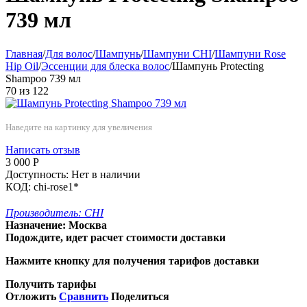
739 мл
Главная
/
Для волос
/
Шампунь
/
Шампуни CHI
/
Шампуни Rose
Hip Oil
/
Эссенции для блеска волос
/
Шампунь Protecting
Shampoo 739 мл
70
из
122
Наведите на картинку для увеличения
Написать отзыв
3 000
Р
Доступность:
Нет в наличии
КОД:
chi-rose1*
Производитель:
CHI
Назначение:
Москва
Подождите, идет расчет стоимости доставки
Нажмите кнопку для получения тарифов доставки
Получить тарифы
Отложить
Сравнить
Поделиться