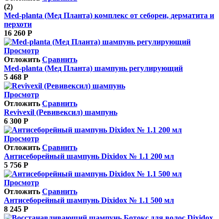
(2)
Med-planta (Мед Планта) комплекс от себореи, дерматита и
перхоти
16 260
Р
Просмотр
Отложить
Сравнить
Med-planta (Мед Планта) шампунь регулирующий
5 468
Р
Просмотр
Отложить
Сравнить
Revivexil (Ревивексил) шампунь
6 300
Р
Просмотр
Отложить
Сравнить
Антисеборейный шампунь Dixidox № 1.1 200 мл
5 756
Р
Просмотр
Отложить
Сравнить
Антисеборейный шампунь Dixidox № 1.1 500 мл
8 245
Р