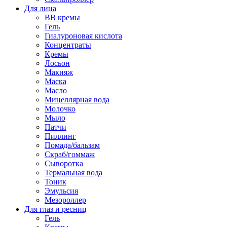
Для лица
BB кремы
Гель
Гиалуроновая кислота
Концентраты
Кремы
Лосьон
Макияж
Маска
Масло
Мицеллярная вода
Молочко
Мыло
Патчи
Пиллинг
Помада/бальзам
Скраб/гоммаж
Сыворотка
Термальная вода
Тоник
Эмульсия
Мезороллер
Для глаз и ресниц
Гель