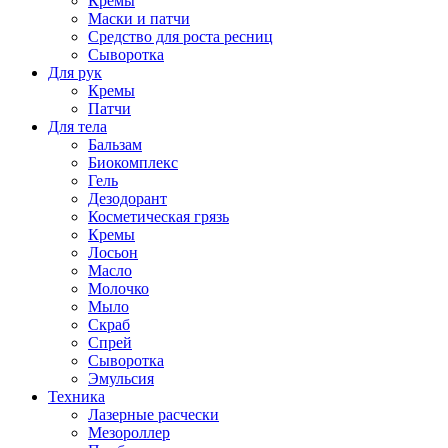
Кремы
Маски и патчи
Средство для роста ресниц
Сыворотка
Для рук
Кремы
Патчи
Для тела
Бальзам
Биокомплекс
Гель
Дезодорант
Косметическая грязь
Кремы
Лосьон
Масло
Молочко
Мыло
Скраб
Спрей
Сыворотка
Эмульсия
Техника
Лазерные расчески
Мезороллер