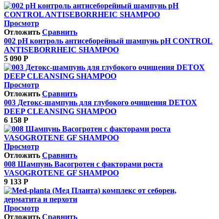
Просмотр
Отложить
Сравнить
002 pH контроль антисеборейный шампунь pH CONTROL
ANTISEBORRHEIC SHAMPOO
5 090
Р
Просмотр
Отложить
Сравнить
003 Детокс-шампунь для глубокого очищения DETOX
DEEP CLEANSING SHAMPOO
6 158
Р
Просмотр
Отложить
Сравнить
008 Шампунь Васогротен с факторами роста
VASOGROTENE GF SHAMPOO
9 133
Р
Просмотр
Отложить
Сравнить