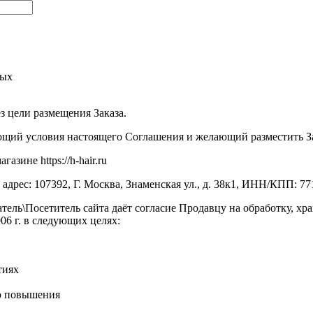
ных
ез цели размещения Заказа.
ий условия настоящего Соглашения и желающий разместить Заказ
зине https://h-hair.ru
рес: 107392, Г. Москва, Знаменская ул., д. 38к1, ИНН/КПП: 7
тель\Посетитель сайта даёт согласие Продавцу на обработку, х
6 г. в следующих целях:
тиях
ью повышения