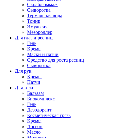
Скраб/гоммаж
Сыворотка
Термальная вода
Тоник
Эмульсия
Мезороллер
Для глаз и ресниц
Гель
Кремы
Маски и патчи
Средство для роста ресниц
Сыворотка
Для рук
Кремы
Патчи
Для тела
Бальзам
Биокомплекс
Гель
Дезодорант
Косметическая грязь
Кремы
Лосьон
Масло
Молочко