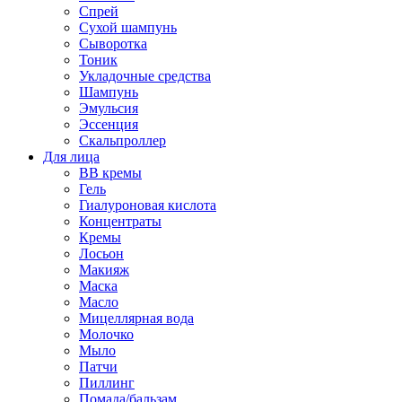
Спрей
Сухой шампунь
Сыворотка
Тоник
Укладочные средства
Шампунь
Эмульсия
Эссенция
Скальпроллер
Для лица
BB кремы
Гель
Гиалуроновая кислота
Концентраты
Кремы
Лосьон
Макияж
Маска
Масло
Мицеллярная вода
Молочко
Мыло
Патчи
Пиллинг
Помада/бальзам