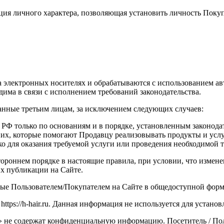
я личного характера, позволяющая установить личность Покупа
электронных носителях и обрабатываются с использованием авт
има в связи с исполнением требований законодательства.
анные третьим лицам, за исключением следующих случаев:
РФ только по основаниям и в порядке, установленным законода
 них, которые помогают Продавцу реализовывать продукты и усл
 для оказания требуемой услуги или проведения необходимой т
тороннем порядке в настоящие правила, при условии, что измен
х публикации на Сайте.
нные Пользователем/Покупателем на Сайте в общедоступной форм
ttps://h-hair.ru. Данная информация не используется для устано
» не содержат конфиденциальную информацию. Посетитель / Поль