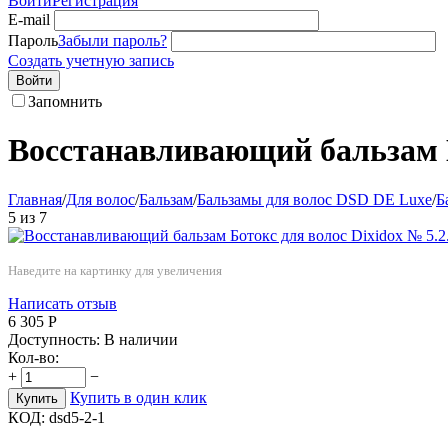
Войти
Регистрация
E-mail
Пароль
Забыли пароль?
Создать учетную запись
Войти
Запомнить
Восстанавливающий бальзам Б
Главная
/
Для волос
/
Бальзам
/
Бальзамы для волос DSD DE Luxe
/
Б
5
из
7
Наведите на картинку для увеличения
Написать отзыв
6 305
Р
Доступность:
В наличии
Кол-во:
+
−
Купить в один клик
Купить
КОД:
dsd5-2-1