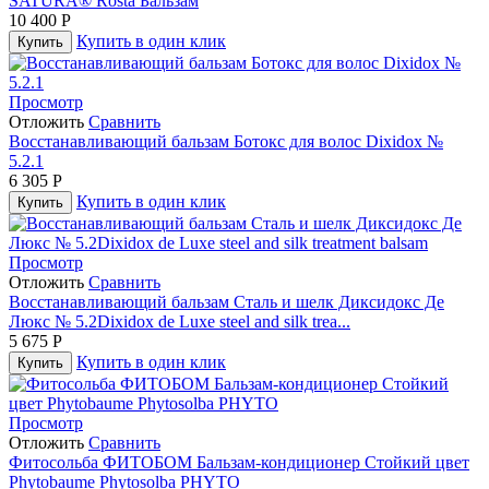
SATURA® Rosta Бальзам
10 400
Р
Купить в один клик
Купить
Просмотр
Отложить
Сравнить
Восстанавливающий бальзам Ботокс для волос Dixidox №
5.2.1
6 305
Р
Купить в один клик
Купить
Просмотр
Отложить
Сравнить
Восстанавливающий бальзам Сталь и шелк Диксидокс Де
Люкс № 5.2Dixidox de Luxe steel and silk trea...
5 675
Р
Купить в один клик
Купить
Просмотр
Отложить
Сравнить
Фитосольба ФИТОБОМ Бальзам-кондиционер Стойкий цвет
Phytobaume Phytosolba PHYTO