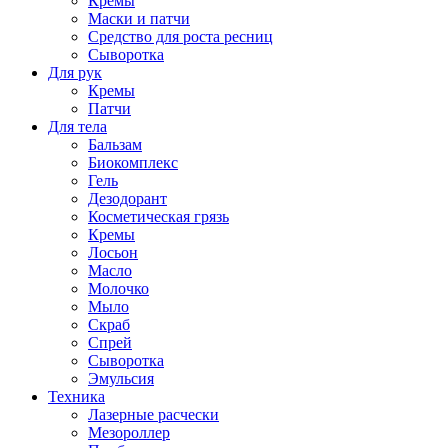
Кремы
Маски и патчи
Средство для роста ресниц
Сыворотка
Для рук
Кремы
Патчи
Для тела
Бальзам
Биокомплекс
Гель
Дезодорант
Косметическая грязь
Кремы
Лосьон
Масло
Молочко
Мыло
Скраб
Спрей
Сыворотка
Эмульсия
Техника
Лазерные расчески
Мезороллер