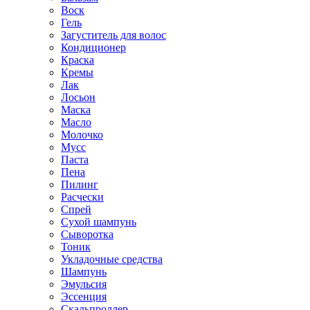
Воск
Гель
Загуститель для волос
Кондиционер
Краска
Кремы
Лак
Лосьон
Маска
Масло
Молочко
Мусс
Паста
Пена
Пилинг
Расчески
Спрей
Сухой шампунь
Сыворотка
Тоник
Укладочные средства
Шампунь
Эмульсия
Эссенция
Скальпроллер