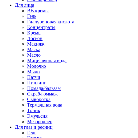
Для лица
BB кремы
Гель
Гиалуроновая кислота
Концентраты
Кремы
Лосьон
Макияж
Маска
Масло
Мицеллярная вода
Молочко
Мыло
Патчи
Пиллинг
Помада/бальзам
Скраб/гоммаж
Сыворотка
Термальная вода
Тоник
Эмульсия
Мезороллер
Для глаз и ресниц
Гель