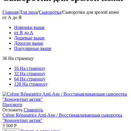
Главная
/
Для лица
/
Сыворотка
/
Сыворотки для зрелой кожи
от А до Я
Новинки выше
от Я до А
Дешевые выше
Дорогие выше
Популярные выше
36 На страницу
16 На страницу
32 На страницу
64 На страницу
128 На страницу
Просмотр
Отложить
Сравнить
Crème Réparatrice Anti-Age / Восстанавливающая сыворотка
"Концентрат актив"
3 500
Р