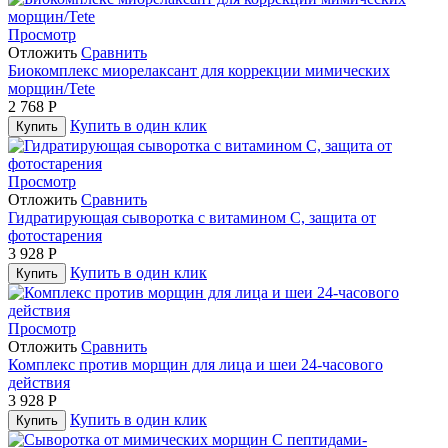
Просмотр
Отложить
Сравнить
Биокомплекс миорелаксант для коррекции мимических
морщин/Tete
2 768
Р
Купить в один клик
Купить
Просмотр
Отложить
Сравнить
Гидратирующая сыворотка с витамином С, защита от
фотостарения
3 928
Р
Купить в один клик
Купить
Просмотр
Отложить
Сравнить
Комплекс против морщин для лица и шеи 24-часового
действия
3 928
Р
Купить в один клик
Купить