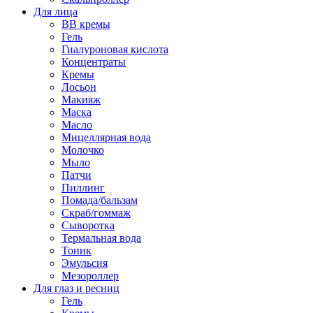
Для лица
BB кремы
Гель
Гиалуроновая кислота
Концентраты
Кремы
Лосьон
Макияж
Маска
Масло
Мицеллярная вода
Молочко
Мыло
Патчи
Пиллинг
Помада/бальзам
Скраб/гоммаж
Сыворотка
Термальная вода
Тоник
Эмульсия
Мезороллер
Для глаз и ресниц
Гель