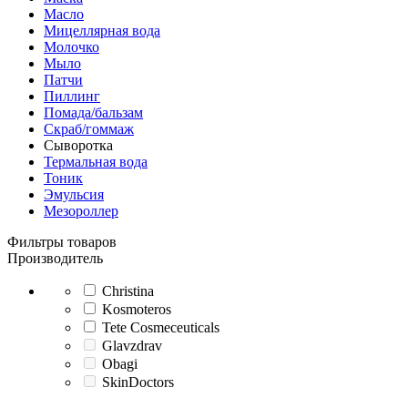
Масло
Мицеллярная вода
Молочко
Мыло
Патчи
Пиллинг
Помада/бальзам
Скраб/гоммаж
Сыворотка
Термальная вода
Тоник
Эмульсия
Мезороллер
Фильтры товаров
Производитель
Christina
Kosmoteros
Tete Cosmeceuticals
Glavzdrav
Obagi
SkinDoctors