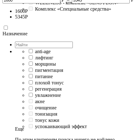
WELLNESS - комплекс «SENSYLON»
Комплекс «Специальные средства»
1600
Р
5345
Р
Назначение
anti-age
лифтинг
морщины
пигментация
питание
плохой тонус
регенерация
увлажнение
акне
очищение
тонизация
тонус кожи
успокаивающий эффект
Еще
По этим критериям поиска ничего не найдено