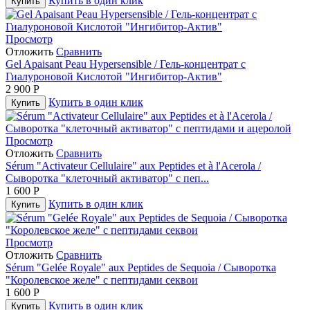
Купить в один клик
Купить
Просмотр
Отложить
Сравнить
Gel Apaisant Peau Hypersensible / Гель-концентрат с
Гиалуроновой Кислотой "Ингибитор-Актив"
2 900
Р
Купить в один клик
Купить
Просмотр
Отложить
Сравнить
Sérum "Activateur Cellulaire" aux Peptides et à l'Acerola /
Сыворотка "клеточный активатор" с пеп...
1 600
Р
Купить в один клик
Купить
Просмотр
Отложить
Сравнить
Sérum "Gelée Royale" aux Peptides de Sequoia / Сыворотка
"Королевское желе" с пептидами секвои
1 600
Р
Купить в один клик
Купить