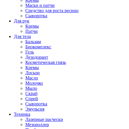
Кремы
Маски и патчи
Средство для роста ресниц
Сыворотка
Для рук
Кремы
Патчи
Для тела
Бальзам
Биокомплекс
Гель
Дезодорант
Косметическая грязь
Кремы
Лосьон
Масло
Молочко
Мыло
Скраб
Спрей
Сыворотка
Эмульсия
Техника
Лазерные расчески
Мезороллер