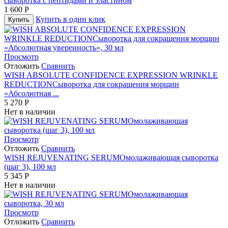
сыворотка с пептидами и эластином
1 600
Р
Купить в один клик
Купить
Просмотр
Отложить
Сравнить
WISH ABSOLUTE CONFIDENCE EXPRESSION WRINKLE
REDUCTIONСыворотка для сокращения морщин
«Абсолютная ...
5 270
Р
Нет в наличии
Просмотр
Отложить
Сравнить
WISH REJUVENATING SERUMОмолаживающая сыворотка
(шаг 3), 100 мл
5 345
Р
Нет в наличии
Просмотр
Отложить
Сравнить