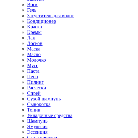
Воск
Гель
Загуститель для волос
Кондиционер
Краска
Кремы
Лак
Лосьон
Маска
Масло
Молочко
Мусс
Паста
Пена
Пилинг
Расчески
Спрей
Сухой шампунь
Сыворотка
Тоник
Укладочные средства
Шампунь
Эмульсия
Эссенция
Скальпроллер