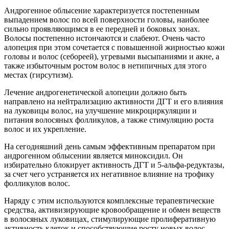
Андрогенное облысение характеризуется постепенным
выпадением волос по всей поверхности головы, наиболее
сильно проявляющимся в ее передней и боковых зонах.
Волосы постепенно истончаются и слабеют. Очень часто
алопеция при этом сочетается с повышенной жирностью кожи
головы и волос (себореей), угревыми высыпаниями и акне, а
также избыточным ростом волос в нетипичных для этого
местах (гирсутизм).
Лечение андрогенетической алопеции должно быть
направлено на нейтрализацию активности ДГТ и его влияния
на луковицы волос, на улучшение микроциркуляции и
питания волосяных фолликулов, а также стимуляцию роста
волос и их укрепление.
На сегодняшний день самым эффективным препаратом при
андрогенном облысении является миноксидил. Он
избирательно блокирует активность ДГТ и 5-альфа-редуктазы,
за счет чего устраняется их негативное влияние на трофику
фолликулов волос.
Наряду с этим используются комплексные терапевтические
средства, активизирующие кровообращение и обмен веществ
в волосяных луковицах, стимулирующие пролиферативную
активность клеток и способствующие росту новых волос.