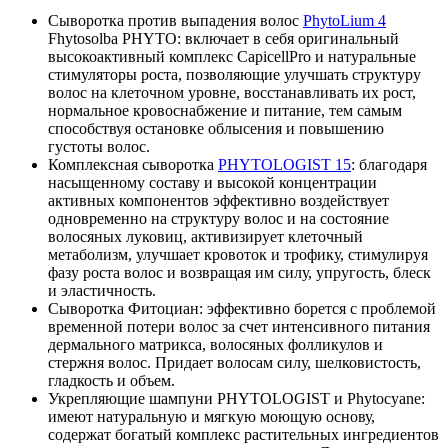
Сыворотка против выпадения волос
PhytoLium 4
Fhytosolba PHYTO: включает в себя оригинальный
высокоактивный комплекс CapicellPro и натуральные
стимуляторы роста, позволяющие улучшать структуру
волос на клеточном уровне, восстанавливать их рост,
нормальное кровоснабжение и питание, тем самым
способствуя остановке облысения и повышению
густоты волос.
Комплексная сыворотка
PHYTOLOGIST 15
: благодаря
насыщенному составу и высокой концентрации
активных компонентов эффективно воздействует
одновременно на структуру волос и на состояние
волосяных луковиц, активизирует клеточный
метаболизм, улучшает кровоток и трофику, стимулируя
фазу роста волос и возвращая им силу, упругость, блеск
и эластичность.
Сыворотка Фитоциан: эффективно борется с проблемой
временной потери волос за счет интенсивного питания
дермального матрикса, волосяных фолликулов и
стержня волос. Придает волосам силу, шелковистость,
гладкость и объем.
Укрепляющие шампуни PHYTOLOGIST и Phytocyane:
имеют натуральную и мягкую моющую основу,
содержат богатый комплекс растительных ингредиентов