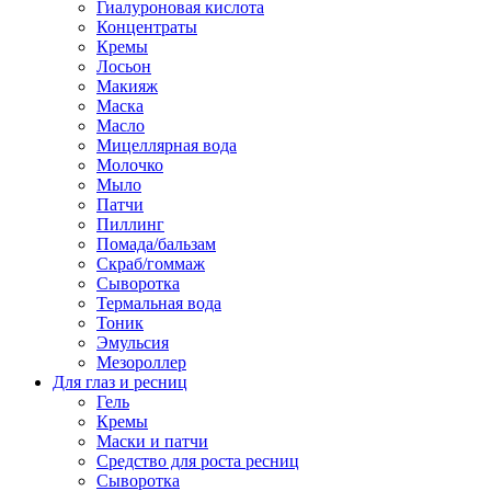
Гиалуроновая кислота
Концентраты
Кремы
Лосьон
Макияж
Маска
Масло
Мицеллярная вода
Молочко
Мыло
Патчи
Пиллинг
Помада/бальзам
Скраб/гоммаж
Сыворотка
Термальная вода
Тоник
Эмульсия
Мезороллер
Для глаз и ресниц
Гель
Кремы
Маски и патчи
Средство для роста ресниц
Сыворотка