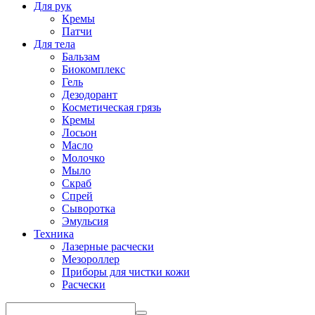
Для рук
Кремы
Патчи
Для тела
Бальзам
Биокомплекс
Гель
Дезодорант
Косметическая грязь
Кремы
Лосьон
Масло
Молочко
Мыло
Скраб
Спрей
Сыворотка
Эмульсия
Техника
Лазерные расчески
Мезороллер
Приборы для чистки кожи
Расчески