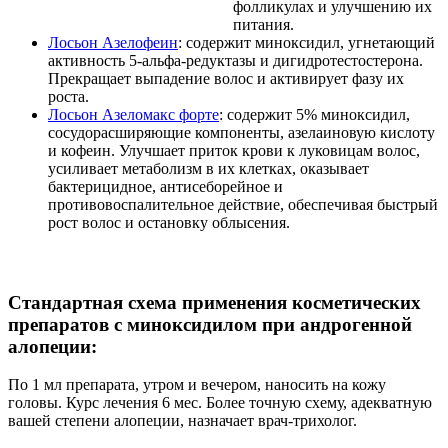
фолликулах и улучшению их
питания.
Лосьон Азелофеин
: содержит миноксидил, угнетающий
активность 5-альфа-редуктазы и дигидротестостерона.
Прекращает выпадение волос и активирует фазу их
роста.
Лосьон Азеломакс форте
: содержит 5% миноксидил,
сосудорасширяющие компоненты, азелаиновую кислоту
и кофеин. Улучшает приток крови к луковицам волос,
усиливает метаболизм в их клетках, оказывает
бактерицидное, антисеборейное и
противовоспалительное действие, обеспечивая быстрый
рост волос и остановку облысения.
Стандартная схема применения косметических
препаратов с миноксидилом при андрогенной
алопеции:
По 1 мл препарата, утром и вечером, наносить на кожу
головы. Курс лечения 6 мес. Более точную схему, адекватную
вашей степени алопеции, назначает врач-трихолог.