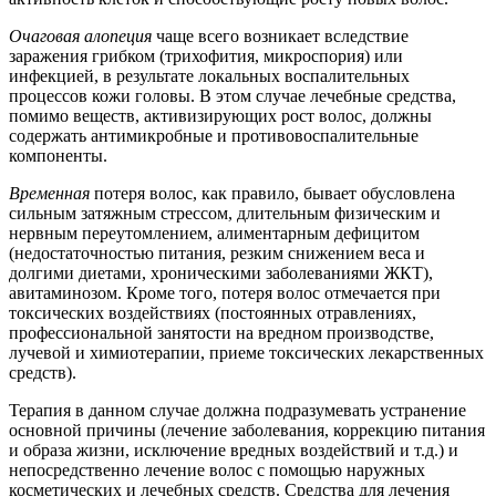
Очаговая алопеция
чаще всего возникает вследствие
заражения грибком (трихофития, микроспория) или
инфекцией, в результате локальных воспалительных
процессов кожи головы. В этом случае лечебные средства,
помимо веществ, активизирующих рост волос, должны
содержать антимикробные и противовоспалительные
компоненты.
Временная
потеря волос, как правило, бывает обусловлена
сильным затяжным стрессом, длительным физическим и
нервным переутомлением, алиментарным дефицитом
(недостаточностью питания, резким снижением веса и
долгими диетами, хроническими заболеваниями ЖКТ),
авитаминозом. Кроме того, потеря волос отмечается при
токсических воздействиях (постоянных отравлениях,
профессиональной занятости на вредном производстве,
лучевой и химиотерапии, приеме токсических лекарственных
средств).
Терапия в данном случае должна подразумевать устранение
основной причины (лечение заболевания, коррекцию питания
и образа жизни, исключение вредных воздействий и т.д.) и
непосредственно лечение волос с помощью наружных
косметических и лечебных средств. Средства для лечения