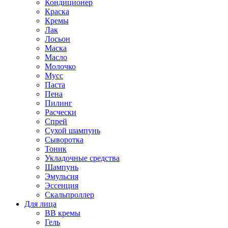
Кондиционер
Краска
Кремы
Лак
Лосьон
Маска
Масло
Молочко
Мусс
Паста
Пена
Пилинг
Расчески
Спрей
Сухой шампунь
Сыворотка
Тоник
Укладочные средства
Шампунь
Эмульсия
Эссенция
Скальпроллер
Для лица
BB кремы
Гель