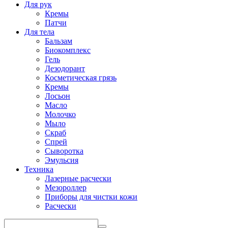
Для рук
Кремы
Патчи
Для тела
Бальзам
Биокомплекс
Гель
Дезодорант
Косметическая грязь
Кремы
Лосьон
Масло
Молочко
Мыло
Скраб
Спрей
Сыворотка
Эмульсия
Техника
Лазерные расчески
Мезороллер
Приборы для чистки кожи
Расчески