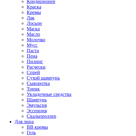
Кондиционер
Краска
Кремы
Лак
Лосьон
Маска
Масло
Молочко
Мусс
Паста
Пена
Пилинг
Расчески
Спрей
Сухой шампунь
Сыворотка
Тоник
Укладочные средства
Шампунь
Эмульсия
Эссенция
Скальпроллер
Для лица
BB кремы
Гель