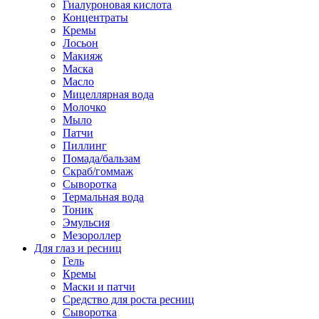
Гиалуроновая кислота
Концентраты
Кремы
Лосьон
Макияж
Маска
Масло
Мицеллярная вода
Молочко
Мыло
Патчи
Пиллинг
Помада/бальзам
Скраб/гоммаж
Сыворотка
Термальная вода
Тоник
Эмульсия
Мезороллер
Для глаз и ресниц
Гель
Кремы
Маски и патчи
Средство для роста ресниц
Сыворотка