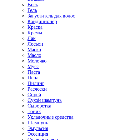
Воск
Гель
Загуститель для волос
Кондиционер
Краска
Кремы
Лак
Лосьон
Маска
Масло
Молочко
Мусс
Паста
Пена
Пилинг
Расчески
Спрей
Сухой шампунь
Сыворотка
Тоник
Укладочные средства
Шампунь
Эмульсия
Эссенция
Скальпроллер