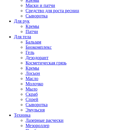
Кремы
Маски и патчи
Средство для роста ресниц
Сыворотка
Для рук
Кремы
Патчи
Для тела
Бальзам
Биокомплекс
Гель
Дезодорант
Косметическая грязь
Кремы
Лосьон
Масло
Молочко
Мыло
Скраб
Спрей
Сыворотка
Эмульсия
Техника
Лазерные расчески
Мезороллер