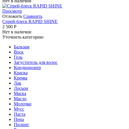
Нет в наличии
Просмотр
Отложить
Сравнить
Спрей-блеск RAPID SHINE
2 500
Р
Нет в наличии
Уточнить категорию
Бальзам
Воск
Гель
Загуститель для волос
Кондиционер
Краска
Кремы
Лак
Лосьон
Маска
Масло
Молочко
Мусс
Паста
Пена
Пилинг