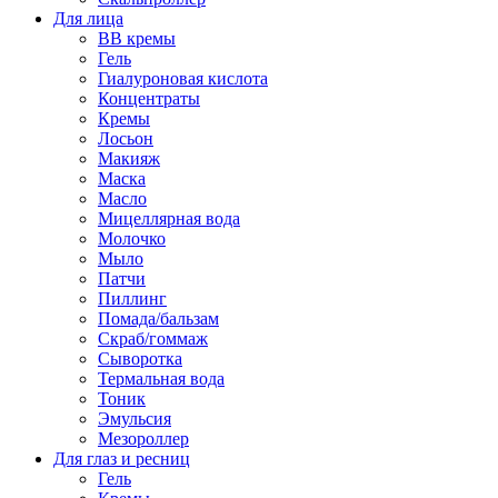
Для лица
BB кремы
Гель
Гиалуроновая кислота
Концентраты
Кремы
Лосьон
Макияж
Маска
Масло
Мицеллярная вода
Молочко
Мыло
Патчи
Пиллинг
Помада/бальзам
Скраб/гоммаж
Сыворотка
Термальная вода
Тоник
Эмульсия
Мезороллер
Для глаз и ресниц
Гель