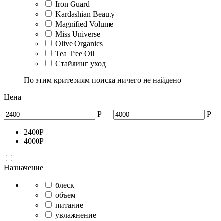
Iron Guard
Kardashian Beauty
Magnified Volume
Miss Universe
Olive Organics
Tea Tree Oil
Стайлинг уход
По этим критериям поиска ничего не найдено
Цена
Р
–
Р
2400
Р
4000
Р
Назначение
блеск
объем
питание
увлажнение