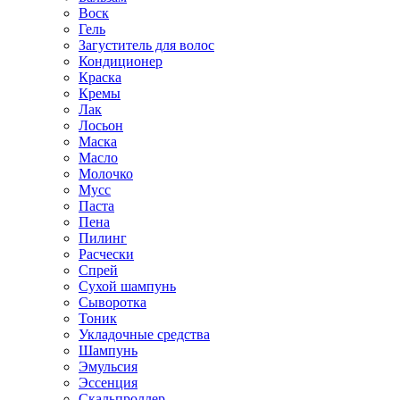
Воск
Гель
Загуститель для волос
Кондиционер
Краска
Кремы
Лак
Лосьон
Маска
Масло
Молочко
Мусс
Паста
Пена
Пилинг
Расчески
Спрей
Сухой шампунь
Сыворотка
Тоник
Укладочные средства
Шампунь
Эмульсия
Эссенция
Скальпроллер