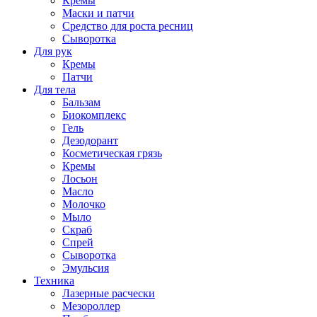
Кремы
Маски и патчи
Средство для роста ресниц
Сыворотка
Для рук
Кремы
Патчи
Для тела
Бальзам
Биокомплекс
Гель
Дезодорант
Косметическая грязь
Кремы
Лосьон
Масло
Молочко
Мыло
Скраб
Спрей
Сыворотка
Эмульсия
Техника
Лазерные расчески
Мезороллер