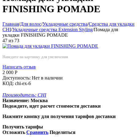
FINISHING POMADE
Главная
/
Для волос
/
Укладочные средства
/
Средства для укладки
CHI
/
Укладочные средства Extension Styling
/
Помада для
укладки FINISHING POMADE
47
из
73
Наведите на картинку для увеличения
Написать отзыв
2 000
Р
Доступность:
Нет в наличии
КОД:
chi-ex-6
Производитель:
CHI
Назначение:
Москва
Подождите, идет расчет стоимости доставки
Нажмите кнопку для получения тарифов доставки
Получить тарифы
Отложить
Сравнить
Поделиться