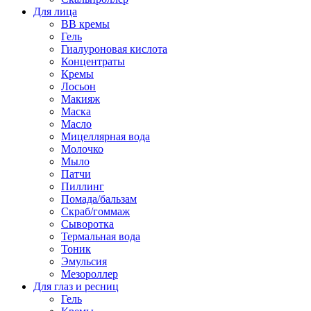
Для лица
BB кремы
Гель
Гиалуроновая кислота
Концентраты
Кремы
Лосьон
Макияж
Маска
Масло
Мицеллярная вода
Молочко
Мыло
Патчи
Пиллинг
Помада/бальзам
Скраб/гоммаж
Сыворотка
Термальная вода
Тоник
Эмульсия
Мезороллер
Для глаз и ресниц
Гель