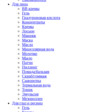
Для лица
BB кремы
Гель
Гиалуроновая кислота
Концентраты
Кремы
Лосьон
Макияж
Маска
Масло
Мицеллярная вода
Молочко
Мыло
Патчи
Пиллинг
Помада/бальзам
Скраб/гоммаж
Сыворотка
Термальная вода
Тоник
Эмульсия
Мезороллер
Для глаз и ресниц
Гель