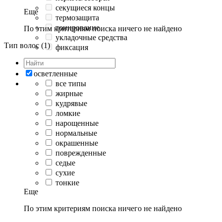
секущиеся концы
Еще
термозащита
тонирование
По этим критериям поиска ничего не найдено
укладочные средства
Тип волос (1)
фиксация
осветленные
все типы
жирные
кудрявые
ломкие
нарощенные
нормальные
окрашенные
поврежденные
седые
сухие
тонкие
Еще
По этим критериям поиска ничего не найдено