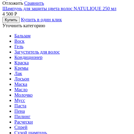
Отложить
Сравнить
Шампунь для защиты цвета волос NATULIQUE 250 мл
4 500
Р
Купить в один клик
Купить
Уточнить категорию
Бальзам
Воск
Гель
Загуститель для волос
Кондиционер
Краска
Кремы
Лак
Лосьон
Маска
Масло
Молочко
Мусс
Паста
Пена
Пилинг
Расчески
Спрей
Сухой шампунь