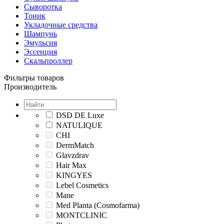
Сыворотка
Тоник
Укладочные средства
Шампунь
Эмульсия
Эссенция
Скальпроллер
Фильтры товаров
Производитель
DSD DE Luxe
NATULIQUE
CHI
DermMatch
Glavzdrav
Hair Max
KINGYES
Lebel Cosmetics
Mane
Med Planta (Cosmofarma)
MONTCLINIC