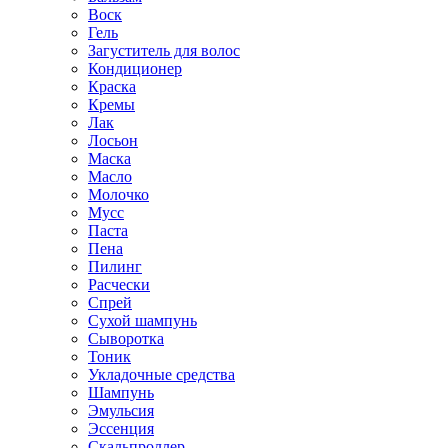
Воск
Гель
Загуститель для волос
Кондиционер
Краска
Кремы
Лак
Лосьон
Маска
Масло
Молочко
Мусс
Паста
Пена
Пилинг
Расчески
Спрей
Сухой шампунь
Сыворотка
Тоник
Укладочные средства
Шампунь
Эмульсия
Эссенция
Скальпроллер