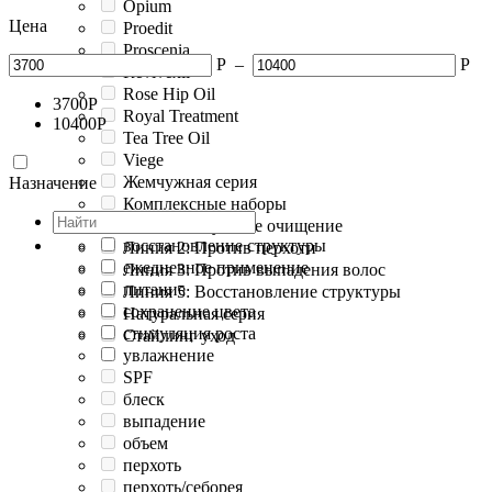
Opium
Цена
Proedit
Proscenia
Р
–
Р
Revivexil
Rose Hip Oil
3700
Р
Royal Treatment
10400
Р
Tea Tree Oil
Viege
Жемчужная серия
Назначение
Комплексные наборы
Линия 1: Глубокое очищение
восстановление структуры
Линия 2: Против перхоти
ежедневное применение
Линия 3: Против выпадения волос
питание
Линия 5: Восстановление структуры
сохранение цвета
Натуральная серия
стимуляция роста
Стайлинг уход
увлажнение
SPF
блеск
выпадение
объем
перхоть
перхоть/себорея