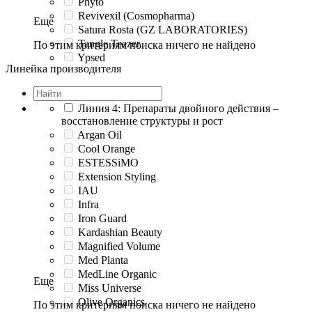
Phyto
Revivexil (Cosmopharma)
Еще
Satura Rosta (GZ LABORATORIES)
Tangle Teezer
По этим критериям поиска ничего не найдено
Ypsed
Линейка производителя
Линия 4: Препараты двойного действия –
восстановление структуры и рост
Argan Oil
Cool Orange
ESTESSiMO
Extension Styling
IAU
Infra
Iron Guard
Kardashian Beauty
Magnified Volume
Med Planta
MedLine Organic
Еще
Miss Universe
Olive Organics
По этим критериям поиска ничего не найдено