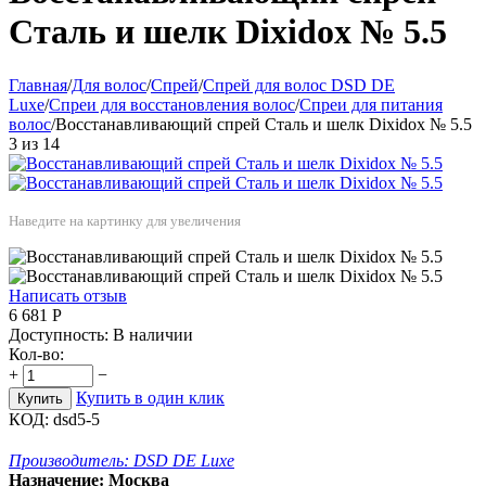
Сталь и шелк Dixidox № 5.5
Главная
/
Для волос
/
Спрей
/
Спрей для волос DSD DE
Luxe
/
Спреи для восстановления волос
/
Спреи для питания
волос
/
Восстанавливающий спрей Сталь и шелк Dixidox № 5.5
3
из
14
Наведите на картинку для увеличения
Написать отзыв
6 681
Р
Доступность:
В наличии
Кол-во:
+
−
Купить в один клик
Купить
КОД:
dsd5-5
Производитель:
DSD DE Luxe
Назначение:
Москва