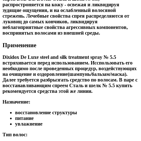
распростроняется на кожу - освежая и ликвидируя
зудящие ощущения, и на ослабленный волосяной
стрежень. Лечебные свойства спрея распределяются от
луковиц до самых кончиков, ликвидируя
неблагоприятные свойства агрессивных компонентов,
воспринятых волосами из внешней среды.
Применение
Dixidox De Luxe steel and silk treatment spray № 5.5
встряхивается перед использованием. Исспользовать его
необходимо после проведенных процедур, воздействующих
на очищение и оздоровление(шампунь/бальзам/маска).
Далее требуется разбрызгать средство по волосам. В паре с
восстанавливающим спреем Сталь и шелк № 5.5 купить
рекомендуется средства этой же линии.
Назначение:
восстановление структуры
питание
увлажнение
Тип волос: