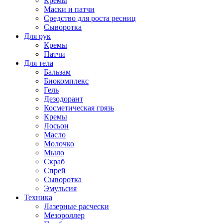
Кремы
Маски и патчи
Средство для роста ресниц
Сыворотка
Для рук
Кремы
Патчи
Для тела
Бальзам
Биокомплекс
Гель
Дезодорант
Косметическая грязь
Кремы
Лосьон
Масло
Молочко
Мыло
Скраб
Спрей
Сыворотка
Эмульсия
Техника
Лазерные расчески
Мезороллер