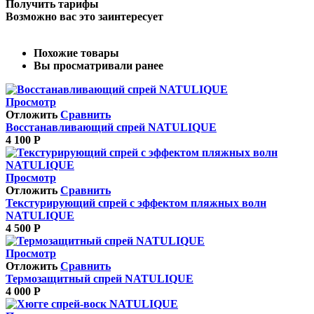
Получить тарифы
Возможно вас это заинтересует
Похожие товары
Вы просматривали ранее
Просмотр
Отложить
Сравнить
Восстанавливающий спрей NATULIQUE
4 100
Р
Просмотр
Отложить
Сравнить
Текстурирующий спрей с эффектом пляжных волн
NATULIQUE
4 500
Р
Просмотр
Отложить
Сравнить
Термозащитный спрей NATULIQUE
4 000
Р