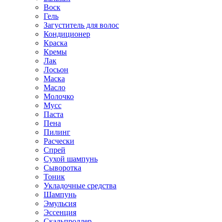
Воск
Гель
Загуститель для волос
Кондиционер
Краска
Кремы
Лак
Лосьон
Маска
Масло
Молочко
Мусс
Паста
Пена
Пилинг
Расчески
Спрей
Сухой шампунь
Сыворотка
Тоник
Укладочные средства
Шампунь
Эмульсия
Эссенция
Скальпроллер