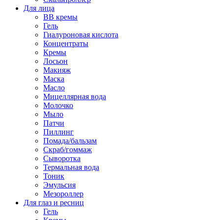
Для лица
BB кремы
Гель
Гиалуроновая кислота
Концентраты
Кремы
Лосьон
Макияж
Маска
Масло
Мицеллярная вода
Молочко
Мыло
Патчи
Пиллинг
Помада/бальзам
Скраб/гоммаж
Сыворотка
Термальная вода
Тоник
Эмульсия
Мезороллер
Для глаз и ресниц
Гель