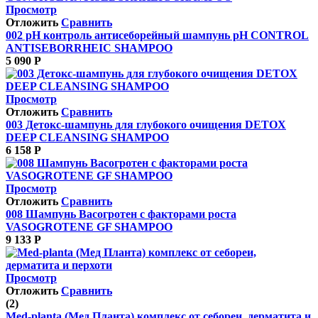
Просмотр
Отложить
Сравнить
002 pH контроль антисеборейный шампунь pH CONTROL
ANTISEBORRHEIC SHAMPOO
5 090
Р
Просмотр
Отложить
Сравнить
003 Детокс-шампунь для глубокого очищения DETOX
DEEP CLEANSING SHAMPOO
6 158
Р
Просмотр
Отложить
Сравнить
008 Шампунь Васогротен с факторами роста
VASOGROTENE GF SHAMPOO
9 133
Р
Просмотр
Отложить
Сравнить
(2)
Med-planta (Мед Планта) комплекс от себореи, дерматита и