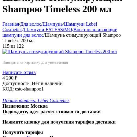
Shampoo Timeless 200 мл
Главная
/
Для волос
/
Шампунь
/
Шампуни Lebel
Cosmetics
/
Шампуни ESTESSiMO
/
Восстанавливающие
шампуни для волос
/
Шампунь стимулирующий Shampoo
Timeless 200 мл
115
из
122
Наведите на картинку для увеличения
Написать отзыв
4 200
Р
Доступность:
Нет в наличии
КОД:
este-shampoo1
Производитель:
Lebel Cosmetics
Назначение:
Москва
Подождите, идет расчет стоимости доставки
Нажмите кнопку для получения тарифов доставки
Получить тарифы