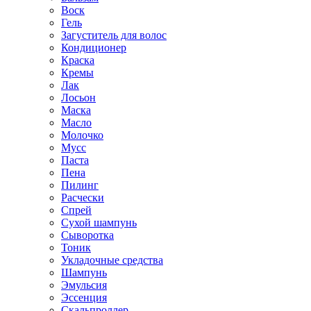
Воск
Гель
Загуститель для волос
Кондиционер
Краска
Кремы
Лак
Лосьон
Маска
Масло
Молочко
Мусс
Паста
Пена
Пилинг
Расчески
Спрей
Сухой шампунь
Сыворотка
Тоник
Укладочные средства
Шампунь
Эмульсия
Эссенция
Скальпроллер