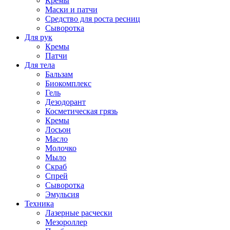
Кремы
Маски и патчи
Средство для роста ресниц
Сыворотка
Для рук
Кремы
Патчи
Для тела
Бальзам
Биокомплекс
Гель
Дезодорант
Косметическая грязь
Кремы
Лосьон
Масло
Молочко
Мыло
Скраб
Спрей
Сыворотка
Эмульсия
Техника
Лазерные расчески
Мезороллер