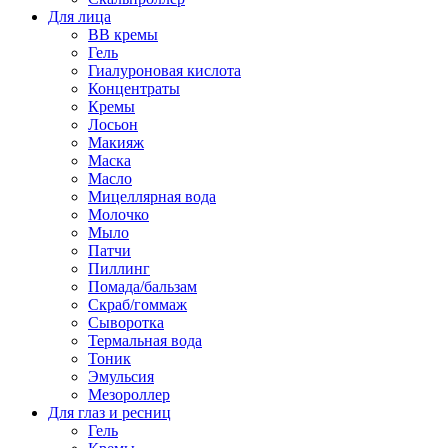
Для лица
BB кремы
Гель
Гиалуроновая кислота
Концентраты
Кремы
Лосьон
Макияж
Маска
Масло
Мицеллярная вода
Молочко
Мыло
Патчи
Пиллинг
Помада/бальзам
Скраб/гоммаж
Сыворотка
Термальная вода
Тоник
Эмульсия
Мезороллер
Для глаз и ресниц
Гель