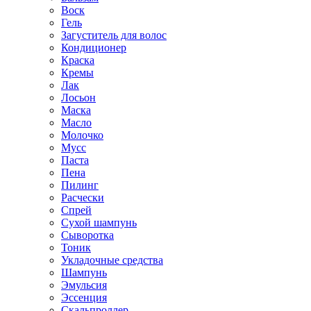
Воск
Гель
Загуститель для волос
Кондиционер
Краска
Кремы
Лак
Лосьон
Маска
Масло
Молочко
Мусс
Паста
Пена
Пилинг
Расчески
Спрей
Сухой шампунь
Сыворотка
Тоник
Укладочные средства
Шампунь
Эмульсия
Эссенция
Скальпроллер