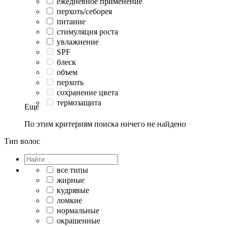
ежедневное применение
перхоть/себорея
питание
стимуляция роста
увлажнение
SPF
блеск
объем
перхоть
сохранение цвета
термозащита
Еще
По этим критериям поиска ничего не найдено
Тип волос
все типы
жирные
кудрявые
ломкие
нормальные
окрашенные