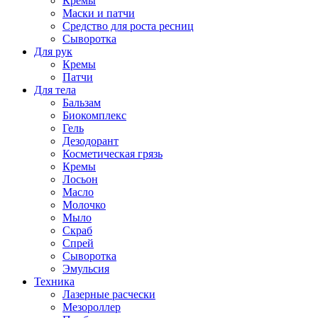
Кремы
Маски и патчи
Средство для роста ресниц
Сыворотка
Для рук
Кремы
Патчи
Для тела
Бальзам
Биокомплекс
Гель
Дезодорант
Косметическая грязь
Кремы
Лосьон
Масло
Молочко
Мыло
Скраб
Спрей
Сыворотка
Эмульсия
Техника
Лазерные расчески
Мезороллер