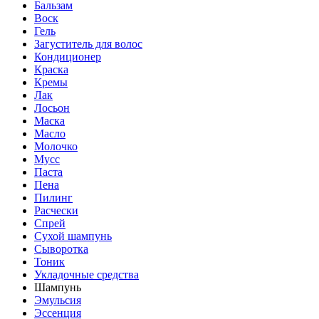
Бальзам
Воск
Гель
Загуститель для волос
Кондиционер
Краска
Кремы
Лак
Лосьон
Маска
Масло
Молочко
Мусс
Паста
Пена
Пилинг
Расчески
Спрей
Сухой шампунь
Сыворотка
Тоник
Укладочные средства
Шампунь
Эмульсия
Эссенция