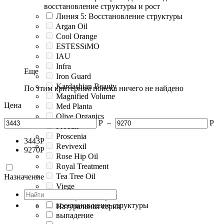
восстановление структуры и рост
Линия 5: Восстановление структуры
Argan Oil
Cool Orange
ESTESSiMO
IAU
Infra
Еще
Iron Guard
Kardashian Beauty
По этим критериям поиска ничего не найдено
Magnified Volume
Цена
Med Planta
Olive Organics
Р
–
Р
Proedit
Proscenia
3443
Р
Revivexil
9270
Р
Rose Hip Oil
Royal Treatment
Tea Tree Oil
Назначение
Viege
Жемчужная серия
восстановление структуры
Натуральная серия
выпадение