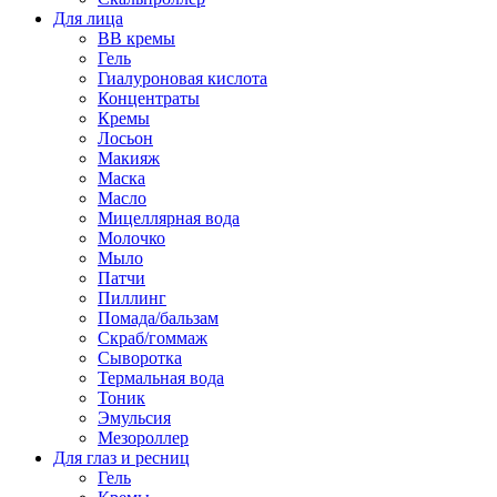
Для лица
BB кремы
Гель
Гиалуроновая кислота
Концентраты
Кремы
Лосьон
Макияж
Маска
Масло
Мицеллярная вода
Молочко
Мыло
Патчи
Пиллинг
Помада/бальзам
Скраб/гоммаж
Сыворотка
Термальная вода
Тоник
Эмульсия
Мезороллер
Для глаз и ресниц
Гель