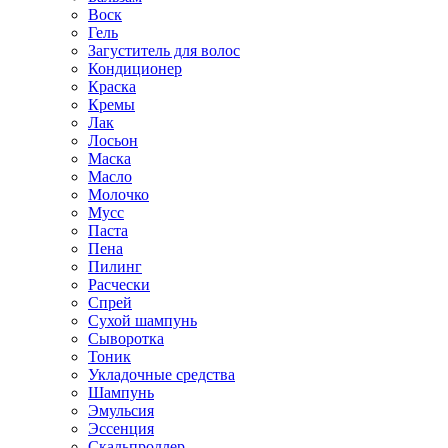
Воск
Гель
Загуститель для волос
Кондиционер
Краска
Кремы
Лак
Лосьон
Маска
Масло
Молочко
Мусс
Паста
Пена
Пилинг
Расчески
Спрей
Сухой шампунь
Сыворотка
Тоник
Укладочные средства
Шампунь
Эмульсия
Эссенция
Скальпроллер