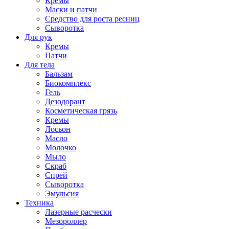
Кремы
Маски и патчи
Средство для роста ресниц
Сыворотка
Для рук
Кремы
Патчи
Для тела
Бальзам
Биокомплекс
Гель
Дезодорант
Косметическая грязь
Кремы
Лосьон
Масло
Молочко
Мыло
Скраб
Спрей
Сыворотка
Эмульсия
Техника
Лазерные расчески
Мезороллер