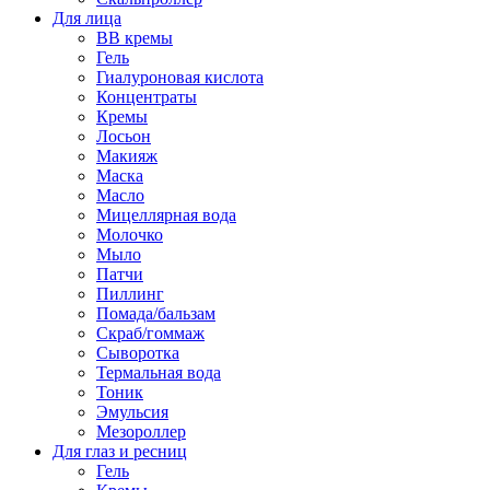
Для лица
BB кремы
Гель
Гиалуроновая кислота
Концентраты
Кремы
Лосьон
Макияж
Маска
Масло
Мицеллярная вода
Молочко
Мыло
Патчи
Пиллинг
Помада/бальзам
Скраб/гоммаж
Сыворотка
Термальная вода
Тоник
Эмульсия
Мезороллер
Для глаз и ресниц
Гель