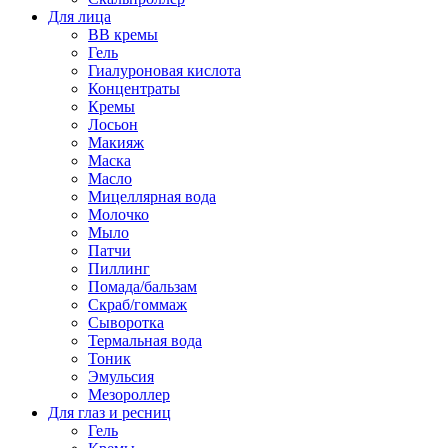
Для лица
BB кремы
Гель
Гиалуроновая кислота
Концентраты
Кремы
Лосьон
Макияж
Маска
Масло
Мицеллярная вода
Молочко
Мыло
Патчи
Пиллинг
Помада/бальзам
Скраб/гоммаж
Сыворотка
Термальная вода
Тоник
Эмульсия
Мезороллер
Для глаз и ресниц
Гель