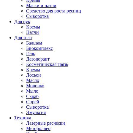
Кремы
Маски и патчи
Средство для роста ресниц
Сыворотка
Для рук
Кремы
Патчи
Для тела
Бальзам
Биокомплекс
Гель
Дезодорант
Косметическая грязь
Кремы
Лосьон
Масло
Молочко
Мыло
Скраб
Спрей
Сыворотка
Эмульсия
Техника
Лазерные расчески
Мезороллер