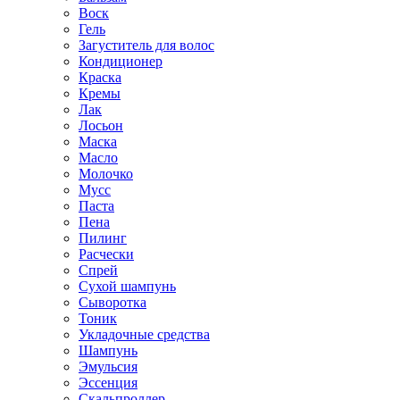
Воск
Гель
Загуститель для волос
Кондиционер
Краска
Кремы
Лак
Лосьон
Маска
Масло
Молочко
Мусс
Паста
Пена
Пилинг
Расчески
Спрей
Сухой шампунь
Сыворотка
Тоник
Укладочные средства
Шампунь
Эмульсия
Эссенция
Скальпроллер