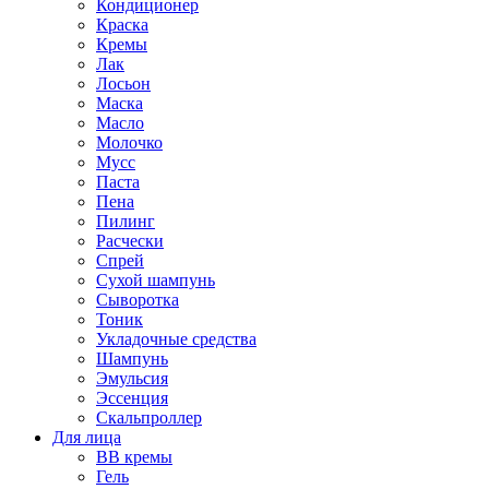
Кондиционер
Краска
Кремы
Лак
Лосьон
Маска
Масло
Молочко
Мусс
Паста
Пена
Пилинг
Расчески
Спрей
Сухой шампунь
Сыворотка
Тоник
Укладочные средства
Шампунь
Эмульсия
Эссенция
Скальпроллер
Для лица
BB кремы
Гель