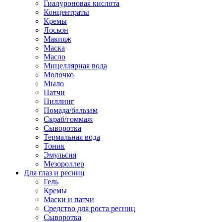
Гиалуроновая кислота
Концентраты
Кремы
Лосьон
Макияж
Маска
Масло
Мицеллярная вода
Молочко
Мыло
Патчи
Пиллинг
Помада/бальзам
Скраб/гоммаж
Сыворотка
Термальная вода
Тоник
Эмульсия
Мезороллер
Для глаз и ресниц
Гель
Кремы
Маски и патчи
Средство для роста ресниц
Сыворотка