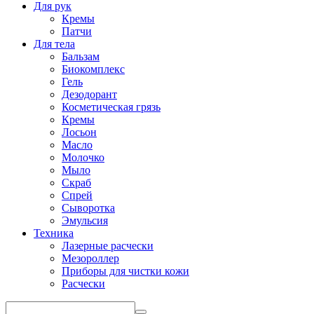
Для рук
Кремы
Патчи
Для тела
Бальзам
Биокомплекс
Гель
Дезодорант
Косметическая грязь
Кремы
Лосьон
Масло
Молочко
Мыло
Скраб
Спрей
Сыворотка
Эмульсия
Техника
Лазерные расчески
Мезороллер
Приборы для чистки кожи
Расчески