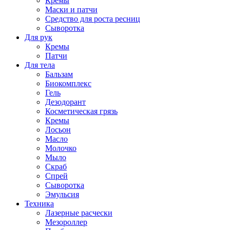
Кремы
Маски и патчи
Средство для роста ресниц
Сыворотка
Для рук
Кремы
Патчи
Для тела
Бальзам
Биокомплекс
Гель
Дезодорант
Косметическая грязь
Кремы
Лосьон
Масло
Молочко
Мыло
Скраб
Спрей
Сыворотка
Эмульсия
Техника
Лазерные расчески
Мезороллер