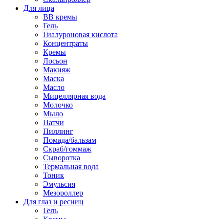
Для лица
BB кремы
Гель
Гиалуроновая кислота
Концентраты
Кремы
Лосьон
Макияж
Маска
Масло
Мицеллярная вода
Молочко
Мыло
Патчи
Пиллинг
Помада/бальзам
Скраб/гоммаж
Сыворотка
Термальная вода
Тоник
Эмульсия
Мезороллер
Для глаз и ресниц
Гель