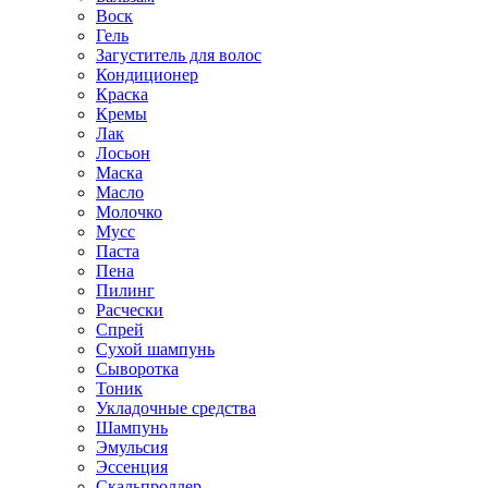
Воск
Гель
Загуститель для волос
Кондиционер
Краска
Кремы
Лак
Лосьон
Маска
Масло
Молочко
Мусс
Паста
Пена
Пилинг
Расчески
Спрей
Сухой шампунь
Сыворотка
Тоник
Укладочные средства
Шампунь
Эмульсия
Эссенция
Скальпроллер