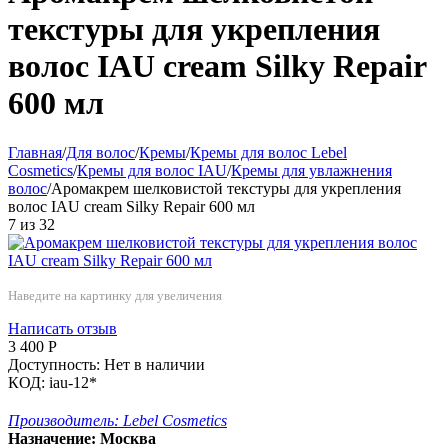
текстуры для укрепления
волос IAU cream Silky Repair
600 мл
Главная
/
Для волос
/
Кремы
/
Кремы для волос Lebel
Cosmetics
/
Кремы для волос IAU
/
Кремы для увлажнения
волос
/
Аромакрем шелковистой текстуры для укрепления
волос IAU cream Silky Repair 600 мл
7
из
32
Наведите на картинку для увеличения
Написать отзыв
3 400
Р
Доступность:
Нет в наличии
КОД:
iau-12*
Производитель:
Lebel Cosmetics
Назначение:
Москва