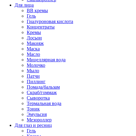
Для лица
BB кремы
Гель
Гиалуроновая кислота
Концентраты
Кремы
Лосьон
Макияж
Маска
Масло
Мицеллярная вода
Молочко
Мыло
Патчи
Пиллинг
Помада/бальзам
Скраб/гоммаж
Сыворотка
Термальная вода
Тоник
Эмульсия
Мезороллер
Для глаз и ресниц
Гель