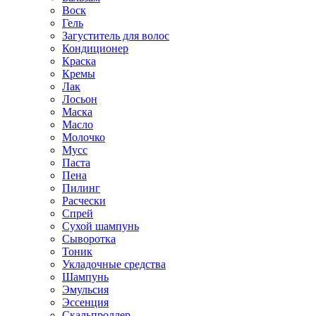
Воск
Гель
Загуститель для волос
Кондиционер
Краска
Кремы
Лак
Лосьон
Маска
Масло
Молочко
Мусс
Паста
Пена
Пилинг
Расчески
Спрей
Сухой шампунь
Сыворотка
Тоник
Укладочные средства
Шампунь
Эмульсия
Эссенция
Скальпроллер