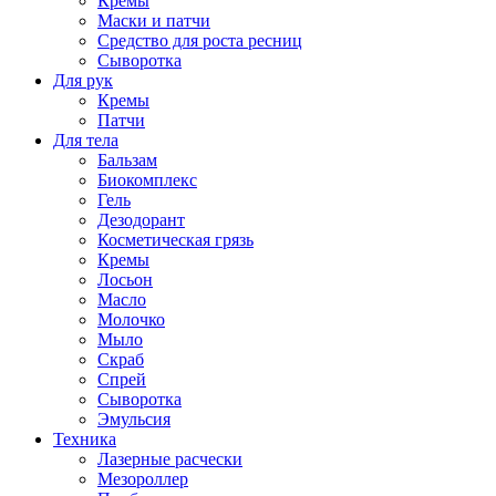
Кремы
Маски и патчи
Средство для роста ресниц
Сыворотка
Для рук
Кремы
Патчи
Для тела
Бальзам
Биокомплекс
Гель
Дезодорант
Косметическая грязь
Кремы
Лосьон
Масло
Молочко
Мыло
Скраб
Спрей
Сыворотка
Эмульсия
Техника
Лазерные расчески
Мезороллер