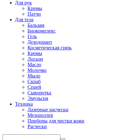
Для рук
Кремы
Патчи
Для тела
Бальзам
Биокомплекс
Гель
Дезодорант
Косметическая грязь
Кремы
Лосьон
Масло
Молочко
Мыло
Скраб
Спрей
Сыворотка
Эмульсия
Техника
Лазерные расчески
Мезороллер
Приборы для чистки кожи
Расчески