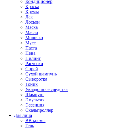
Кондиционер
Краска
Кремы
Лак
Лосьон
Маска
Масло
Молочко
Мусс
Паста
Пена
Пилинг
Расчески
Спрей
Сухой шампунь
Сыворотка
Тоник
Укладочные средства
Шампунь
Эмульсия
Эссенция
Скальпроллер
Для лица
BB кремы
Гель