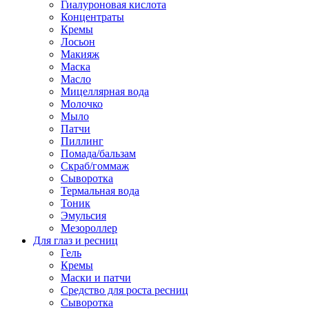
Гиалуроновая кислота
Концентраты
Кремы
Лосьон
Макияж
Маска
Масло
Мицеллярная вода
Молочко
Мыло
Патчи
Пиллинг
Помада/бальзам
Скраб/гоммаж
Сыворотка
Термальная вода
Тоник
Эмульсия
Мезороллер
Для глаз и ресниц
Гель
Кремы
Маски и патчи
Средство для роста ресниц
Сыворотка