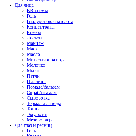
Для лица
BB кремы
Гель
Гиалуроновая кислота
Концентраты
Кремы
Лосьон
Макияж
Маска
Масло
Мицеллярная вода
Молочко
Мыло
Патчи
Пиллинг
Помада/бальзам
Скраб/гоммаж
Сыворотка
Термальная вода
Тоник
Эмульсия
Мезороллер
Для глаз и ресниц
Гель