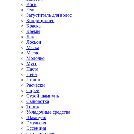
Воск
Гель
Загуститель для волос
Кондиционер
Краска
Кремы
Лак
Лосьон
Маска
Масло
Молочко
Мусс
Паста
Пена
Пилинг
Расчески
Спрей
Сухой шампунь
Сыворотка
Тоник
Укладочные средства
Шампунь
Эмульсия
Эссенция
Скальпроллер