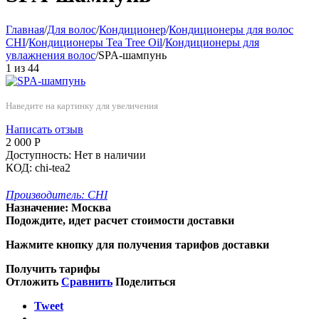
Главная
/
Для волос
/
Кондиционер
/
Кондиционеры для волос
CHI
/
Кондиционеры Tea Tree Oil
/
Кондиционеры для
увлажнения волос
/
SPA-шампунь
1
из
44
Наведите на картинку для увеличения
Написать отзыв
2 000
Р
Доступность:
Нет в наличии
КОД:
chi-tea2
Производитель:
CHI
Назначение:
Москва
Подождите, идет расчет стоимости доставки
Нажмите кнопку для получения тарифов доставки
Получить тарифы
Отложить
Сравнить
Поделиться
Tweet