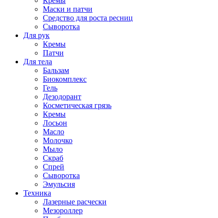
Кремы
Маски и патчи
Средство для роста ресниц
Сыворотка
Для рук
Кремы
Патчи
Для тела
Бальзам
Биокомплекс
Гель
Дезодорант
Косметическая грязь
Кремы
Лосьон
Масло
Молочко
Мыло
Скраб
Спрей
Сыворотка
Эмульсия
Техника
Лазерные расчески
Мезороллер