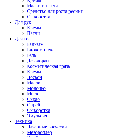
Кремы
Маски и патчи
Средство для роста ресниц
Сыворотка
Для рук
Кремы
Патчи
Для тела
Бальзам
Биокомплекс
Гель
Дезодорант
Косметическая грязь
Кремы
Лосьон
Масло
Молочко
Мыло
Скраб
Спрей
Сыворотка
Эмульсия
Техника
Лазерные расчески
Мезороллер