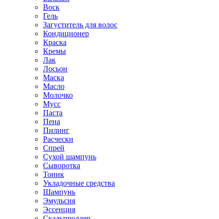
Воск
Гель
Загуститель для волос
Кондиционер
Краска
Кремы
Лак
Лосьон
Маска
Масло
Молочко
Мусс
Паста
Пена
Пилинг
Расчески
Спрей
Сухой шампунь
Сыворотка
Тоник
Укладочные средства
Шампунь
Эмульсия
Эссенция
Скальпроллер