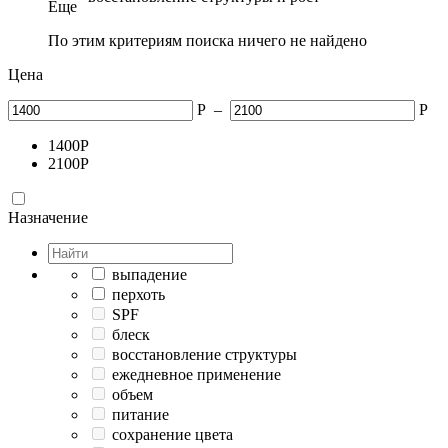
Еще
По этим критериям поиска ничего не найдено
Цена
Р
–
Р
1400
Р
2100
Р
Назначение
выпадение
перхоть
SPF
блеск
восстановление структуры
ежедневное применение
объем
питание
сохранение цвета