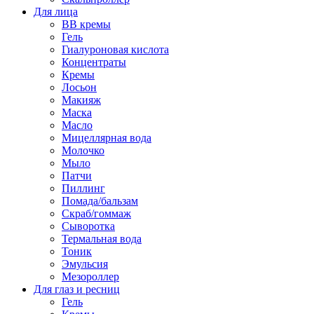
Для лица
BB кремы
Гель
Гиалуроновая кислота
Концентраты
Кремы
Лосьон
Макияж
Маска
Масло
Мицеллярная вода
Молочко
Мыло
Патчи
Пиллинг
Помада/бальзам
Скраб/гоммаж
Сыворотка
Термальная вода
Тоник
Эмульсия
Мезороллер
Для глаз и ресниц
Гель