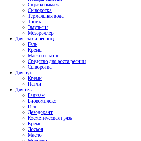
Скраб/гоммаж
Сыворотка
Термальная вода
Тоник
Эмульсия
Мезороллер
Для глаз и ресниц
Гель
Кремы
Маски и патчи
Средство для роста ресниц
Сыворотка
Для рук
Кремы
Патчи
Для тела
Бальзам
Биокомплекс
Гель
Дезодорант
Косметическая грязь
Кремы
Лосьон
Масло
Молочко