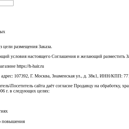
ных
ез цели размещения Заказа.
ий условия настоящего Соглашения и желающий разместить Заказ
зине https://h-hair.ru
рес: 107392, Г. Москва, Знаменская ул., д. 38к1, ИНН/КПП: 7
тель\Посетитель сайта даёт согласие Продавцу на обработку, х
6 г. в следующих целях:
тиях
ью повышения