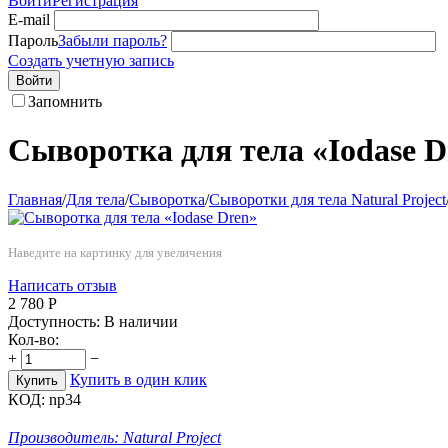
Войти
Регистрация
E-mail
Пароль
Забыли пароль?
Создать учетную запись
Войти
Запомнить
Сыворотка для тела «Iodase D
Главная
/
Для тела
/
Сыворотка
/
Сыворотки для тела Natural Project
Наведите на картинку для увеличения
Написать отзыв
2 780
Р
Доступность:
В наличии
Кол-во:
+
−
Купить в один клик
Купить
КОД:
np34
Производитель:
Natural Project