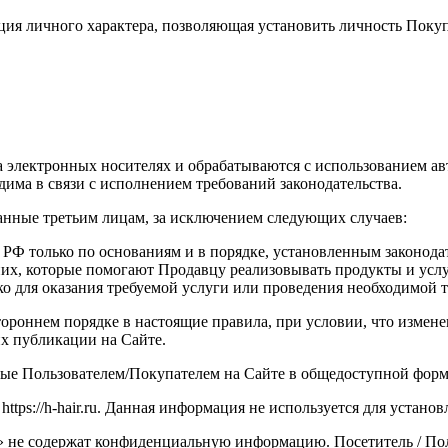
я личного характера, позволяющая установить личность Покупа
электронных носителях и обрабатываются с использованием авт
има в связи с исполнением требований законодательства.
анные третьим лицам, за исключением следующих случаев:
РФ только по основаниям и в порядке, установленным законода
 них, которые помогают Продавцу реализовывать продукты и усл
 для оказания требуемой услуги или проведения необходимой т
тороннем порядке в настоящие правила, при условии, что измен
х публикации на Сайте.
нные Пользователем/Покупателем на Сайте в общедоступной форм
ttps://h-hair.ru. Данная информация не используется для устано
» не содержат конфиденциальную информацию. Посетитель / Поль