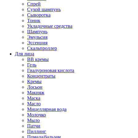
Спрей
Сухой шампунь
Сыворотка
Тоник
Укладочные средства
Шампунь
Эмульсия
Эссенция
Скальпроллер
Для лица
BB кремы
Гель
Гиалуроновая кислота
Концентраты
Кремы
Лосьон
Макияж
Маска
Масло
Мицеллярная вода
Молочко
Мыло
Патчи
Пиллинг
Помада/бальзам