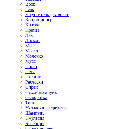
Воск
Гель
Загуститель для волос
Кондиционер
Краска
Кремы
Лак
Лосьон
Маска
Масло
Молочко
Мусс
Паста
Пена
Пилинг
Расчески
Спрей
Сухой шампунь
Сыворотка
Тоник
Укладочные средства
Шампунь
Эмульсия
Эссенция
Скальпроллер