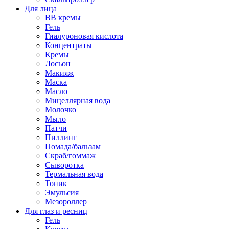
Для лица
BB кремы
Гель
Гиалуроновая кислота
Концентраты
Кремы
Лосьон
Макияж
Маска
Масло
Мицеллярная вода
Молочко
Мыло
Патчи
Пиллинг
Помада/бальзам
Скраб/гоммаж
Сыворотка
Термальная вода
Тоник
Эмульсия
Мезороллер
Для глаз и ресниц
Гель