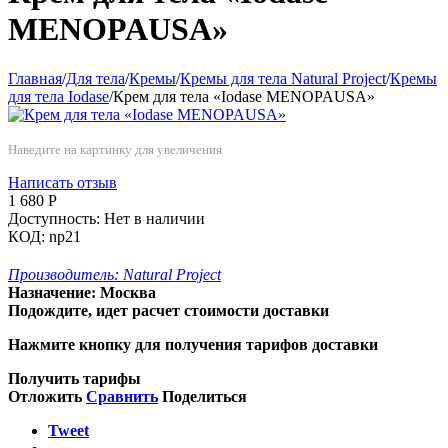
MENOPAUSA»
Главная
/
Для тела
/
Кремы
/
Кремы для тела Natural Project
/
Кремы
для тела Iodase
/
Крем для тела «Iodase MENOPAUSA»
Наведите на картинку для увеличения
Написать отзыв
1 680
Р
Доступность:
Нет в наличии
КОД:
np21
Производитель:
Natural Project
Назначение:
Москва
Подождите, идет расчет стоимости доставки
Нажмите кнопку для получения тарифов доставки
Получить тарифы
Отложить
Сравнить
Поделиться
Tweet