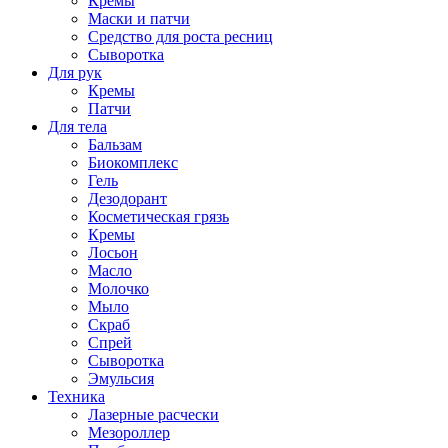
Кремы
Маски и патчи
Средство для роста ресниц
Сыворотка
Для рук
Кремы
Патчи
Для тела
Бальзам
Биокомплекс
Гель
Дезодорант
Косметическая грязь
Кремы
Лосьон
Масло
Молочко
Мыло
Скраб
Спрей
Сыворотка
Эмульсия
Техника
Лазерные расчески
Мезороллер