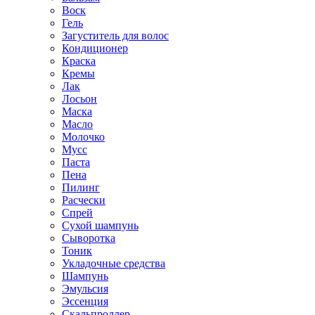
Воск
Гель
Загуститель для волос
Кондиционер
Краска
Кремы
Лак
Лосьон
Маска
Масло
Молочко
Мусс
Паста
Пена
Пилинг
Расчески
Спрей
Сухой шампунь
Сыворотка
Тоник
Укладочные средства
Шампунь
Эмульсия
Эссенция
Скальпроллер