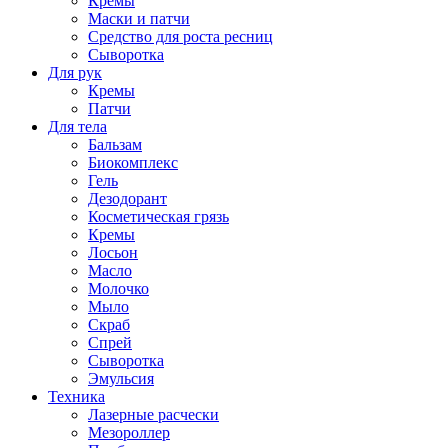
Кремы
Маски и патчи
Средство для роста ресниц
Сыворотка
Для рук
Кремы
Патчи
Для тела
Бальзам
Биокомплекс
Гель
Дезодорант
Косметическая грязь
Кремы
Лосьон
Масло
Молочко
Мыло
Скраб
Спрей
Сыворотка
Эмульсия
Техника
Лазерные расчески
Мезороллер