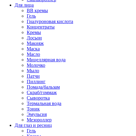
Для лица
BB кремы
Гель
Гиалуроновая кислота
Концентраты
Кремы
Лосьон
Макияж
Маска
Масло
Мицеллярная вода
Молочко
Мыло
Патчи
Пиллинг
Помада/бальзам
Скраб/гоммаж
Сыворотка
Термальная вода
Тоник
Эмульсия
Мезороллер
Для глаз и ресниц
Гель