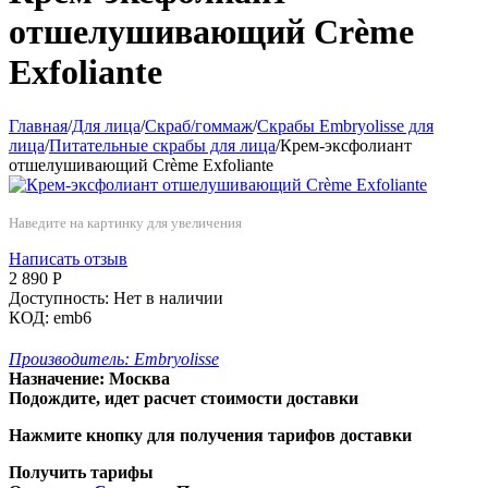
отшелушивающий Crème
Exfoliante
Главная
/
Для лица
/
Скраб/гоммаж
/
Скрабы Embryolisse для
лица
/
Питательные скрабы для лица
/
Крем-эксфолиант
отшелушивающий Crème Exfoliante
Наведите на картинку для увеличения
Написать отзыв
2 890
Р
Доступность:
Нет в наличии
КОД:
emb6
Производитель:
Embryolisse
Назначение:
Москва
Подождите, идет расчет стоимости доставки
Нажмите кнопку для получения тарифов доставки
Получить тарифы