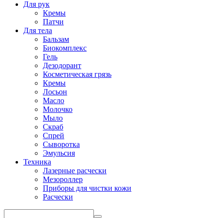
Для рук
Кремы
Патчи
Для тела
Бальзам
Биокомплекс
Гель
Дезодорант
Косметическая грязь
Кремы
Лосьон
Масло
Молочко
Мыло
Скраб
Спрей
Сыворотка
Эмульсия
Техника
Лазерные расчески
Мезороллер
Приборы для чистки кожи
Расчески