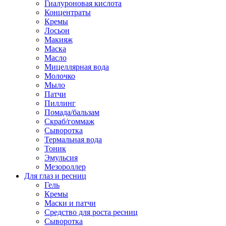
Гиалуроновая кислота
Концентраты
Кремы
Лосьон
Макияж
Маска
Масло
Мицеллярная вода
Молочко
Мыло
Патчи
Пиллинг
Помада/бальзам
Скраб/гоммаж
Сыворотка
Термальная вода
Тоник
Эмульсия
Мезороллер
Для глаз и ресниц
Гель
Кремы
Маски и патчи
Средство для роста ресниц
Сыворотка