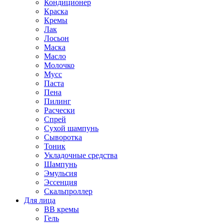
Кондиционер
Краска
Кремы
Лак
Лосьон
Маска
Масло
Молочко
Мусс
Паста
Пена
Пилинг
Расчески
Спрей
Сухой шампунь
Сыворотка
Тоник
Укладочные средства
Шампунь
Эмульсия
Эссенция
Скальпроллер
Для лица
BB кремы
Гель