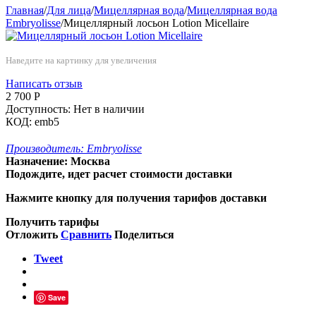
Главная
/
Для лица
/
Мицеллярная вода
/
Мицеллярная вода
Embryolisse
/
Мицеллярный лосьон Lotion Micellaire
Наведите на картинку для увеличения
Написать отзыв
2 700
Р
Доступность:
Нет в наличии
КОД:
emb5
Производитель:
Embryolisse
Назначение:
Москва
Подождите, идет расчет стоимости доставки
Нажмите кнопку для получения тарифов доставки
Получить тарифы
Отложить
Сравнить
Поделиться
Tweet
Save