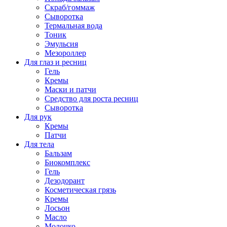
Скраб/гоммаж
Сыворотка
Термальная вода
Тоник
Эмульсия
Мезороллер
Для глаз и ресниц
Гель
Кремы
Маски и патчи
Средство для роста ресниц
Сыворотка
Для рук
Кремы
Патчи
Для тела
Бальзам
Биокомплекс
Гель
Дезодорант
Косметическая грязь
Кремы
Лосьон
Масло
Молочко