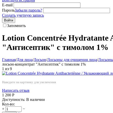
Войти
Регистрация
E-mail
Пароль
Забыли пароль?
Создать учетную запись
Войти
Запомнить
Lotion Concentrée Hydratante
"Антисептик" с тимолом 1%
Главная
/
Для лица
/
Лосьон
/
Лосьоны для очищения лица
/
Лосьоны
лосьон‐концентрат "Антисептик" с тимолом 1%
1
из
9
Наведите на картинку для увеличения
Написать отзыв
1 200
Р
Доступность:
В наличии
Кол-во:
+
−