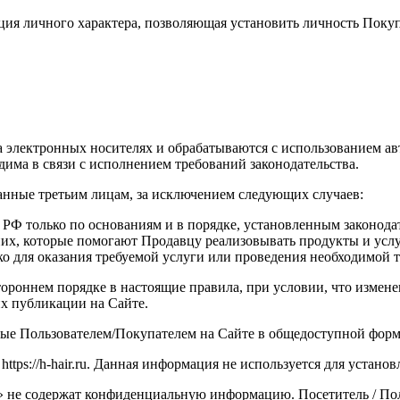
я личного характера, позволяющая установить личность Покупа
электронных носителях и обрабатываются с использованием авт
има в связи с исполнением требований законодательства.
анные третьим лицам, за исключением следующих случаев:
РФ только по основаниям и в порядке, установленным законода
 них, которые помогают Продавцу реализовывать продукты и усл
 для оказания требуемой услуги или проведения необходимой т
тороннем порядке в настоящие правила, при условии, что измен
х публикации на Сайте.
нные Пользователем/Покупателем на Сайте в общедоступной форм
ttps://h-hair.ru. Данная информация не используется для устано
» не содержат конфиденциальную информацию. Посетитель / Поль