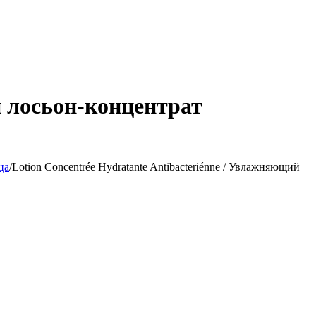
й лосьон‐концентрат
ца
/
Lotion Concentrée Hydratante Antibacteriénne / Увлажняющий