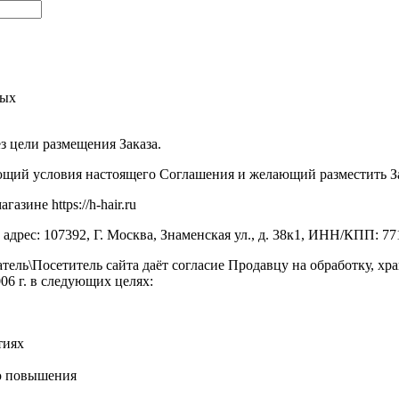
ных
ез цели размещения Заказа.
ий условия настоящего Соглашения и желающий разместить Заказ
зине https://h-hair.ru
рес: 107392, Г. Москва, Знаменская ул., д. 38к1, ИНН/КПП: 7
тель\Посетитель сайта даёт согласие Продавцу на обработку, х
6 г. в следующих целях:
тиях
ью повышения