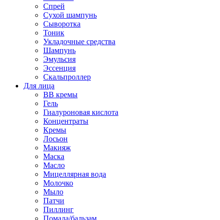
Спрей
Сухой шампунь
Сыворотка
Тоник
Укладочные средства
Шампунь
Эмульсия
Эссенция
Скальпроллер
Для лица
BB кремы
Гель
Гиалуроновая кислота
Концентраты
Кремы
Лосьон
Макияж
Маска
Масло
Мицеллярная вода
Молочко
Мыло
Патчи
Пиллинг
Помада/бальзам