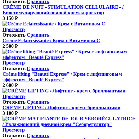
Отложить
Сравнить
CRÈME DE NUIT «STIMULATION CELLULAIRE» /
Биостимулирующий ночной крем‐корректор
3 150
Р
Просмотр
Отложить
Сравнить
Crème Eclaircsissante / Крем с Витамином С
2 500
Р
Просмотр
Отложить
Сравнить
Crème lifting "Beauté Express" / Крем с лифтинговым
эффектом "Beauté Express"
2 600
Р
Просмотр
Отложить
Сравнить
CRÈME LIFTING / Лифтинг ‐ крем с бриллиантами
3 100
Р
Просмотр
Отложить
Сравнить