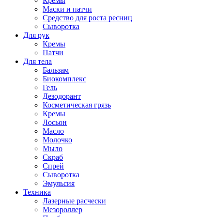
Кремы
Маски и патчи
Средство для роста ресниц
Сыворотка
Для рук
Кремы
Патчи
Для тела
Бальзам
Биокомплекс
Гель
Дезодорант
Косметическая грязь
Кремы
Лосьон
Масло
Молочко
Мыло
Скраб
Спрей
Сыворотка
Эмульсия
Техника
Лазерные расчески
Мезороллер