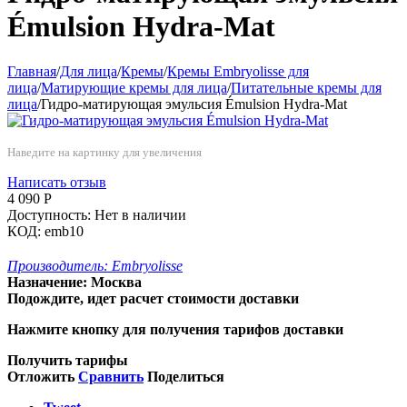
Émulsion Hydra-Mat
Главная
/
Для лица
/
Кремы
/
Кремы Embryolisse для
лица
/
Матирующие кремы для лица
/
Питательные кремы для
лица
/
Гидро-матирующая эмульсия Émulsion Hydra-Mat
Наведите на картинку для увеличения
Написать отзыв
4 090
Р
Доступность:
Нет в наличии
КОД:
emb10
Производитель:
Embryolisse
Назначение:
Москва
Подождите, идет расчет стоимости доставки
Нажмите кнопку для получения тарифов доставки
Получить тарифы
Отложить
Сравнить
Поделиться