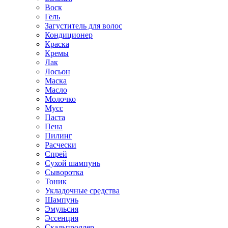
Воск
Гель
Загуститель для волос
Кондиционер
Краска
Кремы
Лак
Лосьон
Маска
Масло
Молочко
Мусс
Паста
Пена
Пилинг
Расчески
Спрей
Сухой шампунь
Сыворотка
Тоник
Укладочные средства
Шампунь
Эмульсия
Эссенция
Скальпроллер