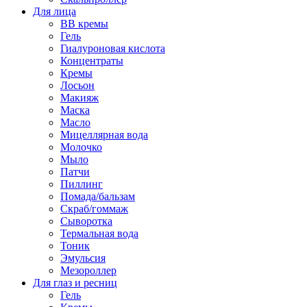
Для лица
BB кремы
Гель
Гиалуроновая кислота
Концентраты
Кремы
Лосьон
Макияж
Маска
Масло
Мицеллярная вода
Молочко
Мыло
Патчи
Пиллинг
Помада/бальзам
Скраб/гоммаж
Сыворотка
Термальная вода
Тоник
Эмульсия
Мезороллер
Для глаз и ресниц
Гель