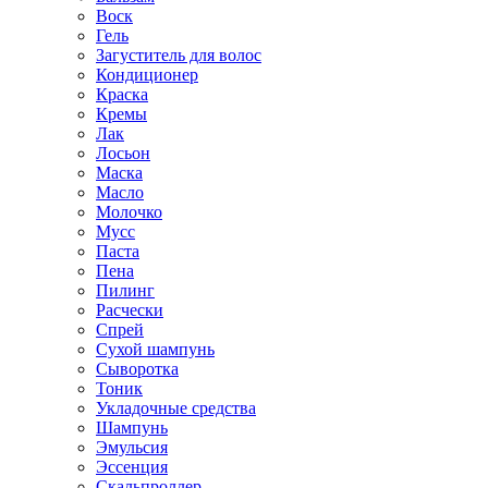
Воск
Гель
Загуститель для волос
Кондиционер
Краска
Кремы
Лак
Лосьон
Маска
Масло
Молочко
Мусс
Паста
Пена
Пилинг
Расчески
Спрей
Сухой шампунь
Сыворотка
Тоник
Укладочные средства
Шампунь
Эмульсия
Эссенция
Скальпроллер