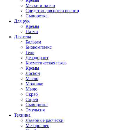
Кремы
Маски и патчи
Средство для роста ресниц
Сыворотка
Для рук
Кремы
Патчи
Для тела
Бальзам
Биокомплекс
Гель
Дезодорант
Косметическая грязь
Кремы
Лосьон
Масло
Молочко
Мыло
Скраб
Спрей
Сыворотка
Эмульсия
Техника
Лазерные расчески
Мезороллер