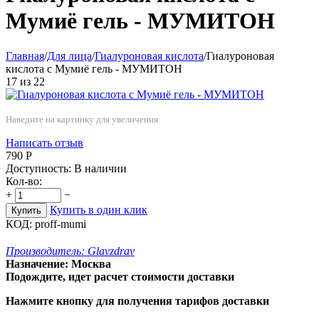
Мумиё гель - МУМИТОН
Главная
/
Для лица
/
Гиалуроновая кислота
/
Гиалуроновая
кислота с Мумиё гель - МУМИТОН
17
из
22
Наведите на картинку для увеличения
Написать отзыв
790
Р
Доступность:
В наличии
Кол-во:
+
−
Купить в один клик
Купить
КОД:
proff-mumi
Производитель:
Glavzdrav
Назначение:
Москва
Подождите, идет расчет стоимости доставки
Нажмите кнопку для получения тарифов доставки