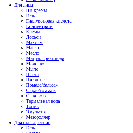
Для лица
BB кремы
Гель
Гиалуроновая кислота
Концентраты
Кремы
Лосьон
Макияж
Маска
Масло
Мицеллярная вода
Молочко
Мыло
Патчи
Пиллинг
Помада/бальзам
Скраб/гоммаж
Сыворотка
Термальная вода
Тоник
Эмульсия
Мезороллер
Для глаз и ресниц
Гель