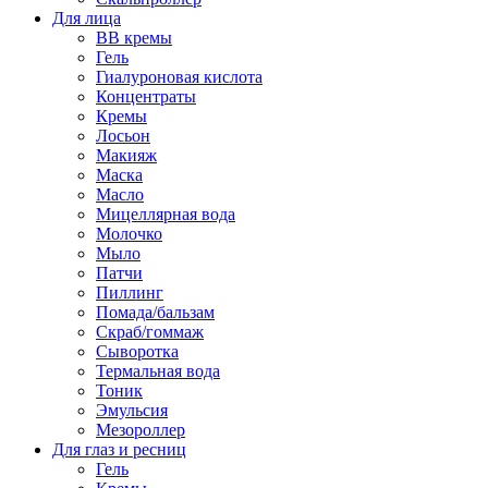
Для лица
BB кремы
Гель
Гиалуроновая кислота
Концентраты
Кремы
Лосьон
Макияж
Маска
Масло
Мицеллярная вода
Молочко
Мыло
Патчи
Пиллинг
Помада/бальзам
Скраб/гоммаж
Сыворотка
Термальная вода
Тоник
Эмульсия
Мезороллер
Для глаз и ресниц
Гель