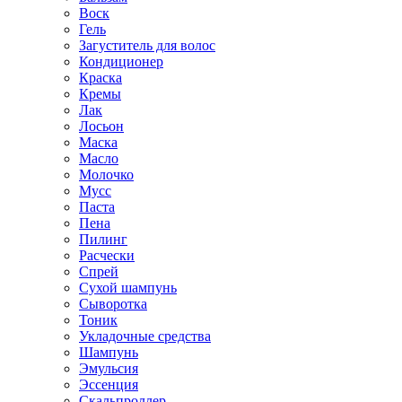
Воск
Гель
Загуститель для волос
Кондиционер
Краска
Кремы
Лак
Лосьон
Маска
Масло
Молочко
Мусс
Паста
Пена
Пилинг
Расчески
Спрей
Сухой шампунь
Сыворотка
Тоник
Укладочные средства
Шампунь
Эмульсия
Эссенция
Скальпроллер