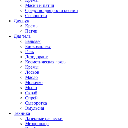
Кремы
Маски и патчи
Средство для роста ресниц
Сыворотка
Для рук
Кремы
Патчи
Для тела
Бальзам
Биокомплекс
Гель
Дезодорант
Косметическая грязь
Кремы
Лосьон
Масло
Молочко
Мыло
Скраб
Спрей
Сыворотка
Эмульсия
Техника
Лазерные расчески
Мезороллер